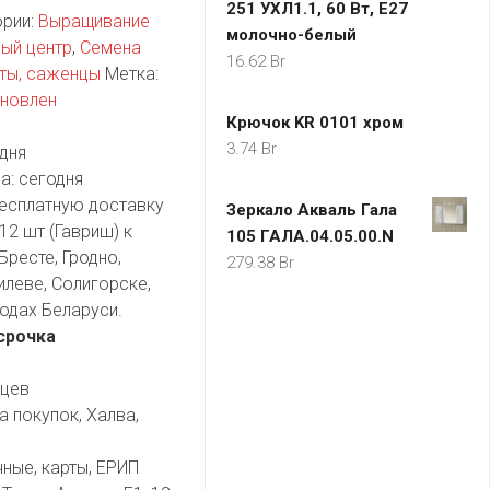
251 УХЛ1.1, 60 Вт, Е27
ории:
Выращивание
молочно-белый
ый центр
,
Семена
16.62
Br
еты, саженцы
Метка:
ановлен
Крючок KR 0101 хром
3.74
Br
дня
а:
сегодня
есплатную доставку
Зеркало Акваль Гала
12 шт (Гавриш) к
105 ГАЛА.04.05.00.N
Бресте, Гродно,
279.38
Br
илеве, Солигорске,
одах Беларуси.
срочка
яцев
а покупок, Халва,
чные, карты, ЕРИП