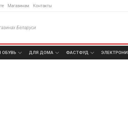
те
Магазинам
Контакты
газинах Беларуси
 ОБУВЬ
ДЛЯ ДОМА
ФАСТФУД
ЭЛЕКТРОНИ
Т
АКСАМИТ
ДОДО
МТС
ПИЦЦА
АМИ
ТЕХНО
МЕБЕЛЬ
ПАПА
ПЛЮС
ДЖОНС
П
БЛАКИТ
ЭЛЕКТРО
BURGER
ЦА
KING
ГАЛАМАРТ
5
ЭЛЕМЕНТ
АСТЕР
DOMINO`S
МАСТАК
PIZZA
A1