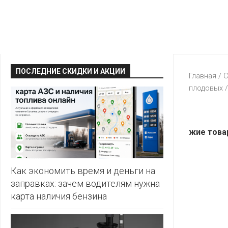
КРАВТ
АЛМИ
BERSHKA
МАГИЯ
БЕЛМАРКЕТ
CAPRICE
МИЛА
ДИОНИС
CONTE
ОСТРОВ
ПОСЛЕДНИЕ СКИДКИ И АКЦИИ
ВЕСТА
Главная
/
С
ЧИСТОТЫ
H&M
плодовых
/
И
ВИТАЛЮР
ВКУСА
KARI
ГИППО
HEALTH&BEAUTY
LC
жие това
ГРОШЫК
WAIKIKI
КАТАЛОГИ
AVON
ДОБРОНОМ
MARK
FORMELL
FABERLIC
Как экономить время и деньги на
ДОМАШНИЙ
заправках: зачем водителям нужна
MINIMAX
ORIFLAME
карта наличия бензина
ЕВРОКЭШ
MOTHER
ЕВРООПТ
OSTIN