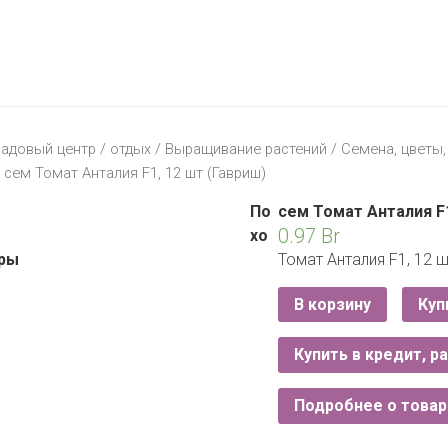
МАТЕРИК
KFC
I-
STORE
МИЛЯ
MCDONALD’S
LIFE
ОМА
:)
ПИНСКДРЕВ
адовый центр
/
отдых
/
Выращивание растений
/
Семена, цветы
КОРОНА
 сем Томат Анталия F1, 12 шт (Гавриш)
ТЕХНО
СКЛАД
НА
По
сем Томат Анталия F1
МКАД
0.97
Br
хо
ры
Томат Анталия F1, 12 ш
ТРИ
ЦЕНЫ
В корзину
Куп
FIX
E
PRICE
Купить в кредит, р
HOME&YOU
Подробнее о товар
CARE
JYSK