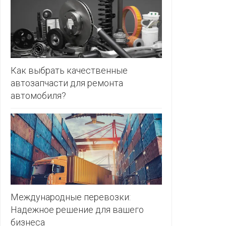
ЗЛАТКА
PULL&BE
ЗОРИНА
SERGE
КВАРТАЛ
ВКУСА
SHAGOVI
Как выбрать качественные
автозапчасти для ремонта
КОПЕЕЧКА
STRADIV
автомобиля?
КОПИЛКА
ZARA
КОРОНА
ПОСТТОРГ
РАДУГА
РОДНЫ
КУТ
Международные перевозки:
Надежное решение для вашего
РУБЛЕВСКИЙ
бизнеса