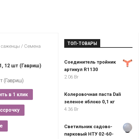
LADA
МОНОМА
УНИВЕРМАГИ
ДОКТОР
ТД
ВЕТ
“НА
RENAULT
ЦАРСКО
ИНТЕРНЕТ-
НЕМИГЕ”
ЗОЛОТО
21VEK.BY
МАГАЗИНЫ
ПЛАНЕТ
VOLKSW
ЗДОРОВ
ЦУМ
ZIKO
ТОП-ТОВАРЫ
ГУМ
7
, саженцы
/
Семена
КАРАТ
БЕЛАРУ
Соединитель тройник
I`M
, 12 шт (Гавриш)
артикул R1130
КИРМАШ
2.06
Br
т (Гавриш)
ить в 1 клик
Колеровочная паста Dali
зеленое яблоко 0,1 кг
4.36
Br
ассрочку
е
Светильник садово-
парковый НТУ 02-60-