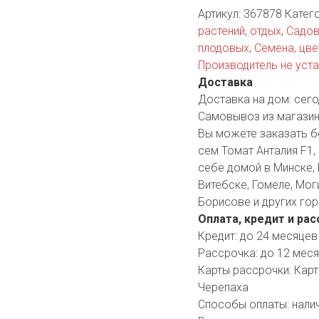
Артикул:
367878
Катег
YORK
AR
растений
,
отдых
,
Садов
плодовых
,
Семена, цв
Производитель не уст
Доставка
TA
Доставка на дом:
сего
Самовывоз из магазин
ARIUS
Вы можете заказать б
сем Томат Анталия F1, 
себе домой в Минске, 
Витебске, Гомеле, Мог
Борисове и других гор
Оплата, кредит и рас
Кредит:
до 24 месяцев
Рассрочка:
до 12 мес
Карты рассрочки:
Карт
Черепаха
Способы оплаты:
нали