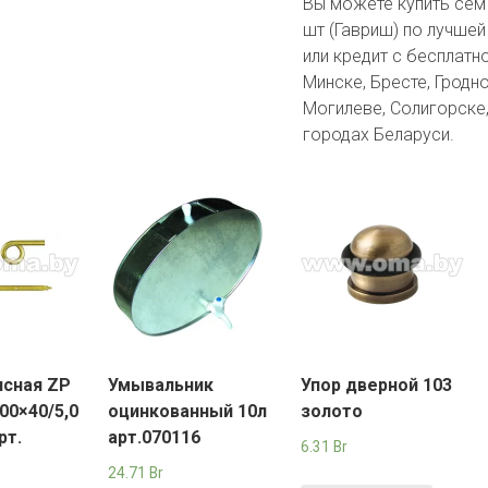
Вы можете купить сем 
шт (Гавриш) по лучшей
или кредит с бесплатн
Минске, Бресте, Гродно
Могилеве, Солигорске,
городах Беларуси.
ясная ZP
Умывальник
Упор дверной 103
500×40/5,0
оцинкованный 10л
золото
рт.
арт.070116
6.31
Br
24.71
Br