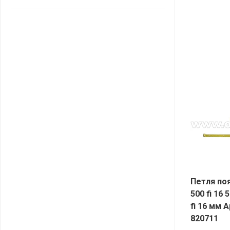
САНТА
СОСЕДИ
ХИТ!
Петля по
500 fi 16 
fi 16 мм А
820711