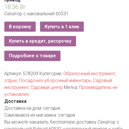
ЕВРОКЭШ
MARK FORMELLE
FIX PRICE
18.36
Br
VOLKSWAGEN
ZIKO
ГУМ
ЕВРООПТ
Секатор с наковальней 60531
MINIMAX
HOME&YOU
7 КАРАТ
БЕЛАРУСЬ
ЗЛАТКА
В корзину
Купить в 1 клик
MOTHERCARE
JYSK
I`M
КИРМАШ
ЗОРИНА
Купить в кредит, рассрочку
OSTIN
YORK
КВАРТАЛ ВКУСА
PULL&BEAR
Подробнее о товаре
КОПЕЕЧКА
SERGE
Артикул:
578209
Категории:
Обрезочный инструмент
,
КОПИЛКА
отдых
,
Посадочно-уборочный инвентарь
,
Садовый
SHAGOVITA
инструмент
,
Садовый центр
Метка:
Производитель не
КОРОНА
STRADIVARIUS
установлен
Доставка
ПОСТТОРГ
ZARA
Доставка на дом:
сегодня
Самовывоз из магазина:
сегодня
РАДУГА
Вы можете заказать бесплатную доставку Секатор с
наковальней Palisad 60531 шестеренный привод к себе