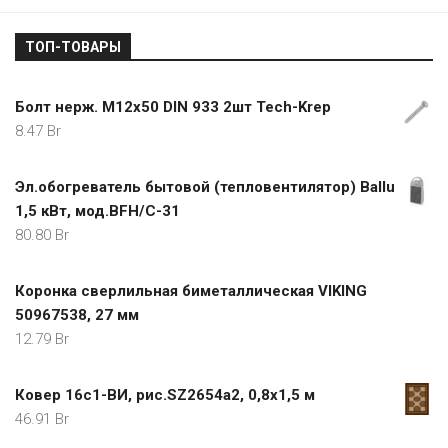
ТОП-ТОВАРЫ
Болт нерж. М12х50 DIN 933 2шт Tech-Krep
8.47
Br
Эл.обогреватель бытовой (тепловентилятор) Ballu
1,5 кВт, мод.BFH/С-31
80.80
Br
Коронка сверлильная биметаллическая VIKING
50967538, 27 мм
12.79
Br
Ковер 16с1-ВИ, рис.SZ2654a2, 0,8х1,5 м
46.91
Br