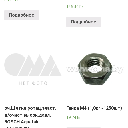
60.22
Br
136.49
Br
Подробнее
Подробнее
оч.Щетка ротац.эласт.
Гайка М4 (1,0кг~1250шт)
д/очист.высок.давл.
19.74
Br
BOSCH Aquatak