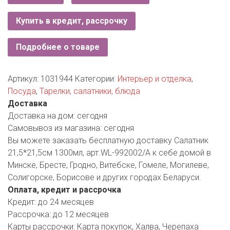
РОДНЫ КУТ
Купить в кредит, рассрочку
РУБЛЕВСКИЙ
Подробнее о товаре
САНТА
СОСЕДИ
Артикул:
1031944
Категории:
Интерьер и отделка
,
Посуда
,
Тарелки, салатники, блюда
ХИТ!
Доставка
Доставка на дом:
сегодня
Самовывоз из магазина:
сегодня
Вы можете заказать бесплатную доставку Салатник
21,5*21,5см 1300мл, арт.WL-992002/A к себе домой в
Минске, Бресте, Гродно, Витебске, Гомеле, Могилеве,
Солигорске, Борисове и других городах Беларуси.
Оплата, кредит и рассрочка
Кредит:
до 24 месяцев
Рассрочка:
до 12 месяцев
Карты рассрочки:
Карта покупок, Халва, Черепаха