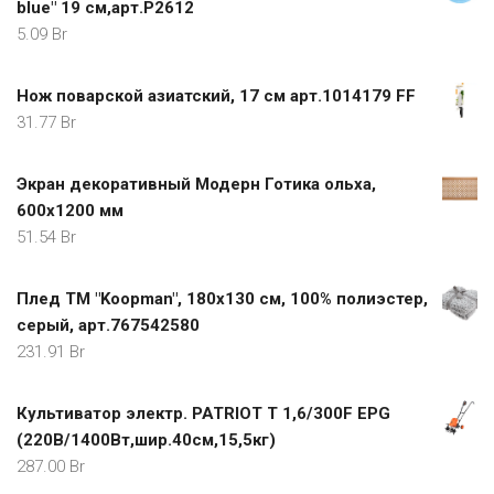
blue" 19 см,арт.P2612
5.09
Br
Нож поварской азиатский, 17 см арт.1014179 FF
31.77
Br
Экран декоративный Модерн Готика ольха,
600х1200 мм
51.54
Br
Плед ТМ "Koopman", 180х130 см, 100% полиэстер,
серый, арт.767542580
231.91
Br
Культиватор электр. PATRIOT Т 1,6/300F EPG
(220В/1400Вт,шир.40см,15,5кг)
287.00
Br