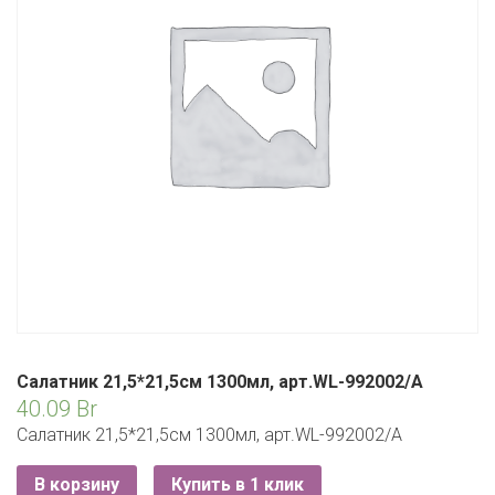
ЕВРОКЭШ
MARK FORMELLE
FIX PRICE
VOLKSWAGEN
ZIKO
ГУМ
ЕВРООПТ
MINIMAX
HOME&YOU
7 КАРАТ
БЕЛАРУСЬ
ЗЛАТКА
MOTHERCARE
JYSK
I`M
КИРМАШ
ЗОРИНА
OSTIN
YORK
КВАРТАЛ ВКУСА
PULL&BEAR
КОПЕЕЧКА
SERGE
КОПИЛКА
SHAGOVITA
КОРОНА
STRADIVARIUS
Салатник 21,5*21,5см 1300мл, арт.WL-992002/A
ПОСТТОРГ
40.09
Br
ZARA
Салатник 21,5*21,5см 1300мл, арт.WL-992002/A
РАДУГА
В корзину
Купить в 1 клик