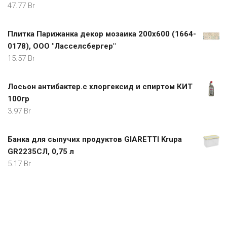
47.77
Br
Плитка Парижанка декор мозаика 200х600 (1664-
0178), ООО "Ласселсбергер"
15.57
Br
Лосьон антибактер.с хлоргексид и спиртом КИТ
100гр
3.97
Br
Банка для сыпучих продуктов GIARETTI Krupa
GR2235СЛ, 0,75 л
5.17
Br