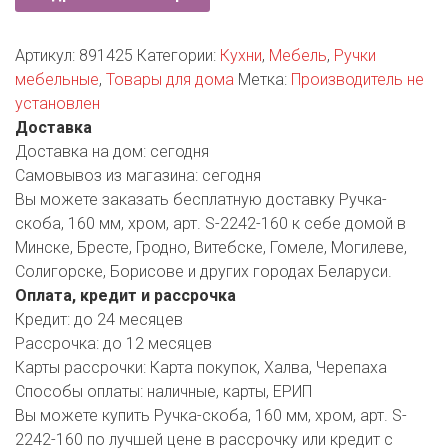
РОДНЫ КУТ
РУБЛЕВСКИЙ
Артикул:
891425
Категории:
Кухни
,
Мебель
,
Ручки
мебельные
,
Товары для дома
Метка:
Производитель не
САНТА
установлен
Доставка
СОСЕДИ
Доставка на дом:
сегодня
Самовывоз из магазина:
сегодня
ХИТ!
Вы можете заказать бесплатную доставку Ручка-
скоба, 160 мм, хром, арт. S-2242-160 к себе домой в
Минске, Бресте, Гродно, Витебске, Гомеле, Могилеве,
Солигорске, Борисове и других городах Беларуси.
Оплата, кредит и рассрочка
Кредит:
до 24 месяцев
Рассрочка:
до 12 месяцев
Карты рассрочки:
Карта покупок, Халва, Черепаха
Способы оплаты:
наличные, карты, ЕРИП
Вы можете купить Ручка-скоба, 160 мм, хром, арт. S-
2242-160 по лучшей цене в рассрочку или кредит с