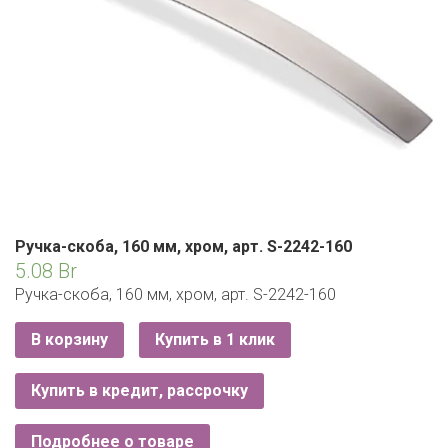
ЕВРОКЭШ
MARK FORMELLE
FIX PRICE
VOLKSWAGEN
ZIKO
ГУМ
ЕВРООПТ
MINIMAX
HOME&YOU
7 КАРАТ
БЕЛАРУСЬ
ЗЛАТКА
MOTHERCARE
JYSK
I`M
КИРМАШ
ЗОРИНА
OSTIN
YORK
КВАРТАЛ ВКУСА
PULL&BEAR
КОПЕЕЧКА
SERGE
Ручка-скоба, 160 мм, хром, арт. S-2242-160
5.08
Br
КОПИЛКА
SHAGOVITA
Ручка-скоба, 160 мм, хром, арт. S-2242-160
КОРОНА
STRADIVARIUS
В корзину
Купить в 1 клик
ПОСТТОРГ
ZARA
Купить в кредит, рассрочку
РАДУГА
Подробнее о товаре