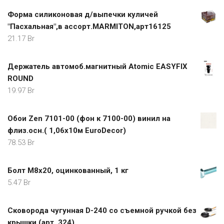
Форма силиконовая д/выпечки куличей
"Пасхальная",в ассорт.MARMITON,арт16125
21.17
Br
Держатель автомоб.магнитный Atomic EASYFIX
ROUND
19.97
Br
Обои Zen 7101-00 (фон к 7100-00) винил на
флиз.осн.( 1,06х10м EuroDecor)
78.53
Br
Болт М8х20, оцинкованный, 1 кг
5.47
Br
Сковорода чугунная D-240 cо съемной ручкой без
крышки (арт. 324)