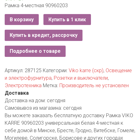
РОДНЫ КУТ
Рамка 4-местная 90960203
РУБЛЕВСКИЙ
В корзину
Купить в 1 клик
САНТА
Купить в кредит, рассрочку
СОСЕДИ
Подробнее о товаре
ХИТ!
Артикул:
287125
Категории:
Viko karre (скр)
,
Освещение
и электрофурнитура
,
Розетки и выключатели
,
Электротехника
Метка:
Производитель не установлен
Доставка
Доставка на дом:
сегодня
Самовывоз из магазина:
сегодня
Вы можете заказать бесплатную доставку Рамка VIKO
KARRE 90960203 универсальная белая 4-местная к
себе домой в Минске, Бресте, Гродно, Витебске, Гомеле,
Могилеве, Солигорске, Борисове и других городах