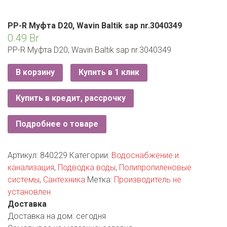
РОДНЫ КУТ
РУБЛЕВСКИЙ
PP-R Муфта D20, Wavin Baltik sap nr.3040349
0.49
Br
САНТА
PP-R Муфта D20, Wavin Baltik sap nr.3040349
СОСЕДИ
В корзину
Купить в 1 клик
ХИТ!
Купить в кредит, рассрочку
Подробнее о товаре
Артикул:
840229
Категории:
Водоснабжение и
канализация
,
Подводка воды
,
Полипропиленовые
системы
,
Сантехника
Метка:
Производитель не
установлен
Доставка
Доставка на дом:
сегодня