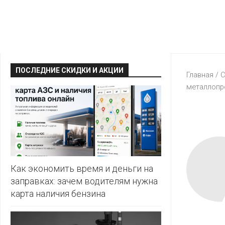
КРАВТ
АЛМИ
BERSHKA
МАГИЯ
БЕЛМАРКЕТ
CAPRICE
МИЛА
ДИОНИС
CONTE
ОСТРОВ
ПОСЛЕДНИЕ СКИДКИ И АКЦИИ
ВЕСТА
Главная
/
С
ЧИСТОТЫ
H&M
металлопр
И
ВИТАЛЮР
ВКУСА
KARI
ГИППО
HEALTH&BEAUTY
LC
ГРОШЫК
WAIKIKI
КАТАЛОГИ
AVON
ДОБРОНОМ
MARK
FORMELL
FABERLIC
Как экономить время и деньги на
ДОМАШНИЙ
заправках: зачем водителям нужна
MINIMAX
ORIFLAME
карта наличия бензина
ЕВРОКЭШ
MOTHER
ЕВРООПТ
OSTIN