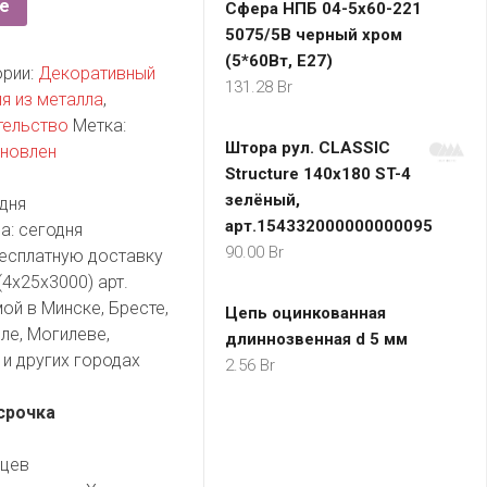
е
Сфера НПБ 04-5х60-221
5075/5В черный хром
(5*60Вт, Е27)
ории:
Декоративный
131.28
Br
я из металла
,
тельство
Метка:
Штора рул. CLASSIC
ановлен
Structure 140x180 ST-4
зелёный,
дня
арт.154332000000000095
а:
сегодня
90.00
Br
есплатную доставку
4x25x3000) арт.
ой в Минске, Бресте,
Цепь оцинкованная
ле, Могилеве,
длиннозвенная d 5 мм
и других городах
2.56
Br
срочка
яцев