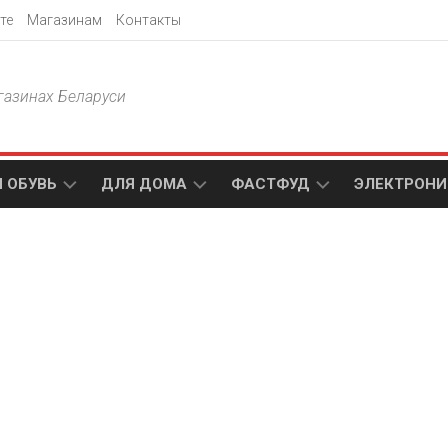
те
Магазинам
Контакты
газинах Беларуси
 ОБУВЬ
ДЛЯ ДОМА
ФАСТФУД
ЭЛЕКТРОНИ
Т
АКСАМИТ
ДОДО
МТС
ПИЦЦА
АМИ
ТЕХНО
МЕБЕЛЬ
ПАПА
ПЛЮС
ДЖОНС
П
БЛАКИТ
ЭЛЕКТРО
BURGER
ЦА
KING
ГАЛАМАРТ
5
ЭЛЕМЕНТ
АСТЕР
DOMINO`S
МАСТАК
PIZZA
A1