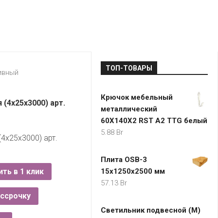
LADA
МОНОМА
УНИВЕРМАГИ
ДОКТОР
ТД
ВЕТ
“НА
RENAULT
ЦАРСКО
ИНТЕРНЕТ-
НЕМИГЕ”
ЗОЛОТО
21VEK.BY
МАГАЗИНЫ
ПЛАНЕТ
VOLKSW
ЗДОРОВ
ЦУМ
ZIKO
ТОП-ТОВАРЫ
ГУМ
7
ивный
КАРАТ
БЕЛАРУ
Крючок мебельный
I`M
(4x25x3000) арт.
металлический
КИРМАШ
60X140X2 RST A2 TTG белый
5.88
Br
4x25x3000) арт.
Плита OSB-3
ить в 1 клик
15х1250х2500 мм
57.13
Br
ассрочку
Светильник подвесной (М)