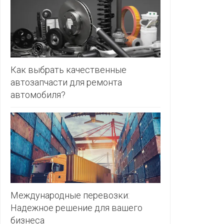
ЗЛАТКА
PULL&BE
ЗОРИНА
SERGE
КВАРТАЛ
ВКУСА
SHAGOVI
Как выбрать качественные
автозапчасти для ремонта
КОПЕЕЧКА
STRADIV
автомобиля?
КОПИЛКА
ZARA
КОРОНА
ПОСТТОРГ
РАДУГА
РОДНЫ
КУТ
Международные перевозки:
Надежное решение для вашего
РУБЛЕВСКИЙ
бизнеса