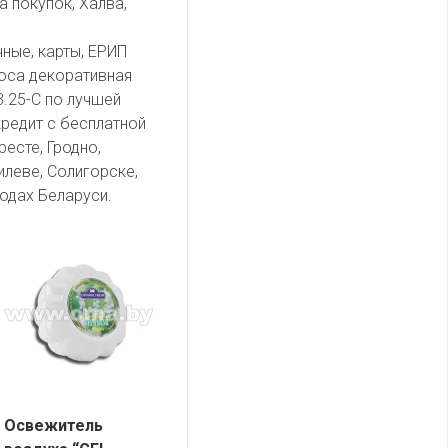
а покупок, Халва,
чные, карты, ЕРИП
оса декоративная
3.25-С по лучшей
кредит с бесплатной
есте, Гродно,
илеве, Солигорске,
одах Беларуси.
Освежитель