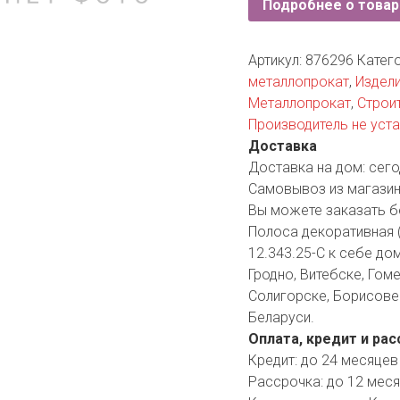
Подробнее о товар
YORK
AR
Артикул:
876296
Катег
металлопрокат
,
Издели
Металлопрокат
,
Строи
TA
Производитель не уст
Доставка
ARIUS
Доставка на дом:
сего
Самовывоз из магазин
Вы можете заказать б
Полоса декоративная (
12.343.25-С к себе дом
Гродно, Витебске, Гоме
Солигорске, Борисове 
Беларуси.
Оплата, кредит и рас
Кредит:
до 24 месяцев
Рассрочка:
до 12 мес