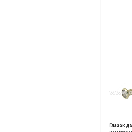
САНТА
СОСЕДИ
ХИТ!
Глазок д