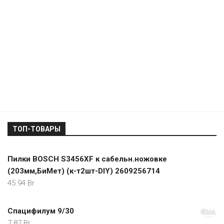
ТОП-ТОВАРЫ
Пилки BOSCH S3456XF к сабельн.ножовке
(203мм,БиМет) (к-т2шт-DIY) 2609256714
45.94
Br
Спацифилум 9/30
7.87
Br