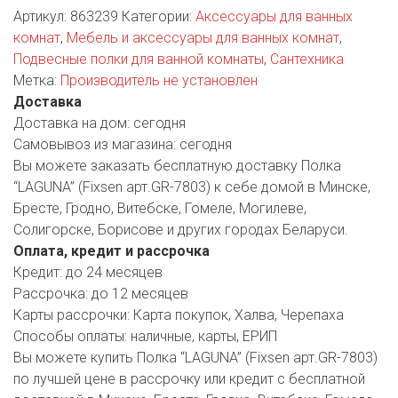
РОДНЫ КУТ
Артикул:
863239
Категории:
Аксессуары для ванных
комнат
,
Мебель и аксессуары для ванных комнат
,
РУБЛЕВСКИЙ
Подвесные полки для ванной комнаты
,
Сантехника
Метка:
Производитель не установлен
САНТА
Доставка
СОСЕДИ
Доставка на дом:
сегодня
Самовывоз из магазина:
сегодня
ХИТ!
Вы можете заказать бесплатную доставку Полка
“LAGUNA” (Fixsen арт.GR-7803) к себе домой в Минске,
Бресте, Гродно, Витебске, Гомеле, Могилеве,
Солигорске, Борисове и других городах Беларуси.
Оплата, кредит и рассрочка
Кредит:
до 24 месяцев
Рассрочка:
до 12 месяцев
Карты рассрочки:
Карта покупок, Халва, Черепаха
Способы оплаты:
наличные, карты, ЕРИП
Вы можете купить Полка “LAGUNA” (Fixsen арт.GR-7803)
по лучшей цене в рассрочку или кредит с бесплатной