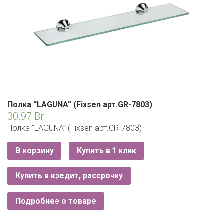
ЕВРОКЭШ
MARK FORMELLE
FIX PRICE
VOLKSWAGEN
ZIKO
ГУМ
ЕВРООПТ
MINIMAX
HOME&YOU
7 КАРАТ
БЕЛАРУСЬ
ЗЛАТКА
MOTHERCARE
JYSK
I`M
КИРМАШ
ЗОРИНА
OSTIN
YORK
КВАРТАЛ ВКУСА
PULL&BEAR
Полка “LAGUNA” (Fixsen арт.GR-7803)
КОПЕЕЧКА
30.97
Br
SERGE
Полка “LAGUNA” (Fixsen арт.GR-7803)
КОПИЛКА
SHAGOVITA
В корзину
Купить в 1 клик
КОРОНА
STRADIVARIUS
Купить в кредит, рассрочку
ПОСТТОРГ
ZARA
Подробнее о товаре
РАДУГА