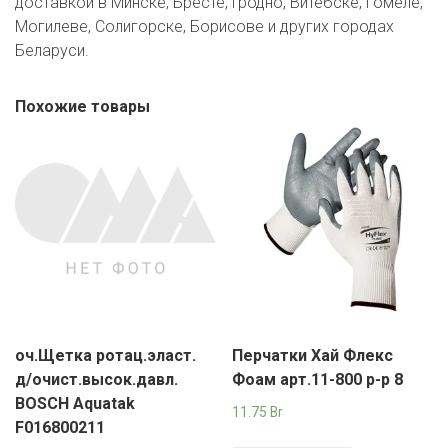
доставкой в Минске, Бресте, Гродно, Витебске, Гомеле,
Могилеве, Солигорске, Борисове и других городах
Беларуси.
Похожие товары
оч.Щетка ротац.эласт.
Перчатки Хай Флекс
д/очист.высок.давл.
Фоам арт.11-800 р-р 8
BOSCH Aquatak
11.75
Br
F016800211