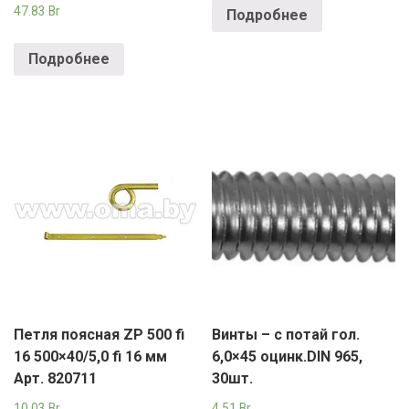
47.83
Br
Подробнее
Подробнее
Петля поясная ZP 500 fi
Винты – с потай гол.
16 500×40/5,0 fi 16 мм
6,0×45 оцинк.DIN 965,
Арт. 820711
30шт.
10.03
Br
4.51
Br