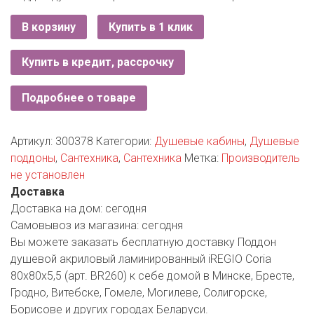
РОДНЫ КУТ
В корзину
Купить в 1 клик
РУБЛЕВСКИЙ
Купить в кредит, рассрочку
САНТА
СОСЕДИ
Подробнее о товаре
ХИТ!
Артикул:
300378
Категории:
Душевые кабины
,
Душевые
поддоны
,
Сантехника
,
Сантехника
Метка:
Производитель
не установлен
Доставка
Доставка на дом:
сегодня
Самовывоз из магазина:
сегодня
Вы можете заказать бесплатную доставку Поддон
душевой акриловый ламинированный iREGIO Coria
80x80x5,5 (арт. BR260) к себе домой в Минске, Бресте,
Гродно, Витебске, Гомеле, Могилеве, Солигорске,
Борисове и других городах Беларуси.