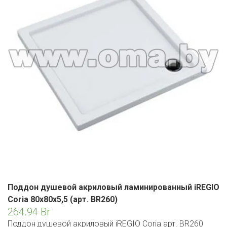
ЕВРОКЭШ
MARK FORMELLE
FIX PRICE
VOLKSWAGEN
ZIKO
ГУМ
ЕВРООПТ
MINIMAX
HOME&YOU
7 КАРАТ
БЕЛАРУСЬ
ЗЛАТКА
MOTHERCARE
JYSK
I`M
КИРМАШ
ЗОРИНА
OSTIN
YORK
КВАРТАЛ ВКУСА
PULL&BEAR
КОПЕЕЧКА
SERGE
КОПИЛКА
SHAGOVITA
КОРОНА
STRADIVARIUS
ПОСТТОРГ
Поддон душевой акриловый ламинированный iREGIO
ZARA
Coria 80x80x5,5 (арт. BR260)
РАДУГА
264.94
Br
Поддон душевой акриловый iREGIO Coria арт. BR260