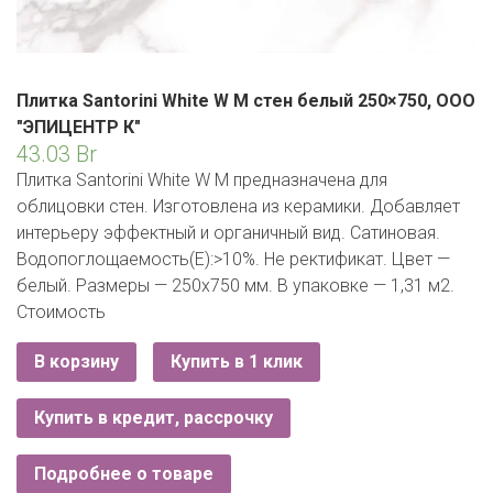
ЕВРОКЭШ
MARK FORMELLE
FIX PRICE
VOLKSWAGEN
ZIKO
ГУМ
ЕВРООПТ
MINIMAX
HOME&YOU
7 КАРАТ
БЕЛАРУСЬ
ЗЛАТКА
Плитка Santorini White W M стен белый 250×750, ООО
MOTHERCARE
JYSK
"ЭПИЦЕНТР К"
I`M
КИРМАШ
ЗОРИНА
43.03
Br
OSTIN
YORK
Плитка Santorini White W M предназначена для
КВАРТАЛ ВКУСА
облицовки стен. Изготовлена из керамики. Добавляет
PULL&BEAR
интерьеру эффектный и органичный вид. Сатиновая.
КОПЕЕЧКА
SERGE
Водопоглощаемость(Е):>10%. Не ректификат. Цвет —
белый. Размеры — 250х750 мм. В упаковке — 1,31 м2.
КОПИЛКА
SHAGOVITA
Стоимость
КОРОНА
STRADIVARIUS
В корзину
Купить в 1 клик
ПОСТТОРГ
ZARA
Купить в кредит, рассрочку
РАДУГА
Подробнее о товаре