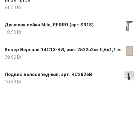
81.59
Br
Душевая лейка Milo, FERRO (арт.S318)
18.50
Br
Ковер Версаль 14С13-ВИ, рис. 2522а2хк 0,6х1,1 м
39.63
Br
Подвес велосипедный, арт. RC2826B
10.68
Br