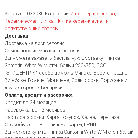
РОДНЫ КУТ
Артикул:
1032080
Категории:
Интерьер и отделка
,
РУБЛЕВСКИЙ
Керамическая плитка
,
Плитка керамическая и
сопутствующие товары
САНТА
Доставка
СОСЕДИ
Доставка на дом:
сегодня
Самовывоз из магазина:
сегодня
ХИТ!
Вы можете заказать бесплатную доставку Плитка
Santorini White W M стен белый 250×750, ООО
"ЭПИЦЕНТР К" к себе домой в Минске, Бресте, Гродно,
Витебске, Гомеле, Могилеве, Солигорске, Борисове и
других городах Беларуси.
Оплата, кредит и рассрочка
Кредит:
до 24 месяцев
Рассрочка:
до 12 месяцев
Карты рассрочки:
Карта покупок, Халва, Черепаха
Способы оплаты:
наличные, карты, ЕРИП
Вы можете купить Плитка Santorini White W M стен белый