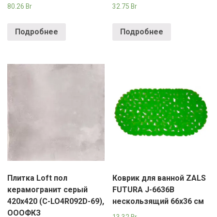
80.26
Br
32.75
Br
Подробнее
Подробнее
Плитка Loft пол
Коврик для ванной ZALS
керамогранит серый
FUTURA J-6636B
420х420 (C-LO4R092D-69),
нескользящий 66х36 см
ОООФКЗ