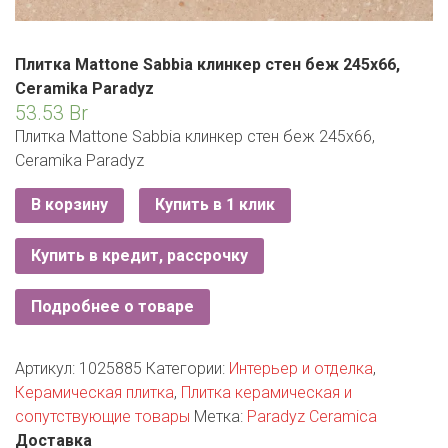
ЕВРОКЭШ
MARK FORMELLE
FIX PRICE
VOLKSWAGEN
ZIKO
ГУМ
ЕВРООПТ
MINIMAX
HOME&YOU
Плитка Mattone Sabbia клинкер стен беж 245х66,
7 КАРАТ
БЕЛАРУСЬ
Ceramika Paradyz
ЗЛАТКА
MOTHERCARE
JYSK
53.53
Br
I`M
КИРМАШ
Плитка Mattone Sabbia клинкер стен беж 245х66,
ЗОРИНА
OSTIN
YORK
Ceramika Paradyz
КВАРТАЛ ВКУСА
PULL&BEAR
В корзину
Купить в 1 клик
КОПЕЕЧКА
SERGE
Купить в кредит, рассрочку
КОПИЛКА
SHAGOVITA
Подробнее о товаре
КОРОНА
STRADIVARIUS
ПОСТТОРГ
Артикул:
1025885
Категории:
Интерьер и отделка
,
ZARA
Керамическая плитка
,
Плитка керамическая и
РАДУГА
сопутствующие товары
Метка:
Paradyz Ceramica
Доставка