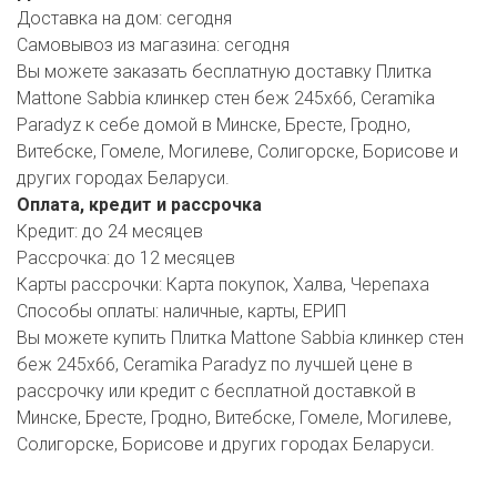
РОДНЫ КУТ
Доставка на дом:
сегодня
Самовывоз из магазина:
сегодня
РУБЛЕВСКИЙ
Вы можете заказать бесплатную доставку Плитка
Mattone Sabbia клинкер стен беж 245х66, Ceramika
САНТА
Paradyz к себе домой в Минске, Бресте, Гродно,
Витебске, Гомеле, Могилеве, Солигорске, Борисове и
СОСЕДИ
других городах Беларуси.
ХИТ!
Оплата, кредит и рассрочка
Кредит:
до 24 месяцев
Рассрочка:
до 12 месяцев
Карты рассрочки:
Карта покупок, Халва, Черепаха
Способы оплаты:
наличные, карты, ЕРИП
Вы можете купить Плитка Mattone Sabbia клинкер стен
беж 245х66, Ceramika Paradyz по лучшей цене в
рассрочку или кредит с бесплатной доставкой в
Минске, Бресте, Гродно, Витебске, Гомеле, Могилеве,
Солигорске, Борисове и других городах Беларуси.