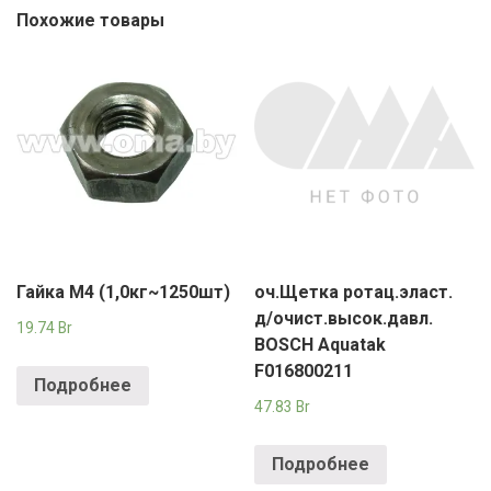
Похожие товары
Гайка М4 (1,0кг~1250шт)
оч.Щетка ротац.эласт.
д/очист.высок.давл.
19.74
Br
BOSCH Aquatak
F016800211
Подробнее
47.83
Br
Подробнее