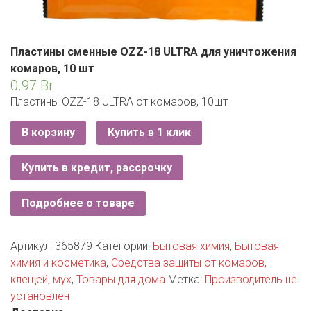
РОДНЫ КУТ
РУБЛЕВСКИЙ
Пластины сменные OZZ-18 ULTRA для уничтожения
САНТА
комаров, 10 шт
0.97
Br
СОСЕДИ
Пластины OZZ-18 ULTRA от комаров, 10шт
ХИТ!
В корзину
Купить в 1 клик
Купить в кредит, рассрочку
Подробнее о товаре
Артикул:
365879
Категории:
Бытовая химия
,
Бытовая
химия и косметика
,
Средства защиты от комаров,
клещей, мух
,
Товары для дома
Метка:
Производитель не
установлен