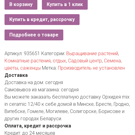
РОДНЫ КУТ
В корзину
Купить в 1 клик
РУБЛЕВСКИЙ
Купить в кредит, рассрочку
САНТА
Подробнее о товаре
СОСЕДИ
Артикул:
935651
Категории:
Выращивание растений
,
ХИТ!
Комнатные растения
,
отдых
,
Садовый центр
,
Семена,
цветы, саженцы
Метка:
Производитель не установлен
Доставка
Доставка на дом:
сегодня
Самовывоз из магазина:
сегодня
Вы можете заказать бесплатную доставку Орхидея mix
in ceramic 12/40 к себе домой в Минске, Бресте, Гродно,
Витебске, Гомеле, Могилеве, Солигорске, Борисове и
других городах Беларуси.
Оплата, кредит и рассрочка
Кредит:
до 24 месяцев