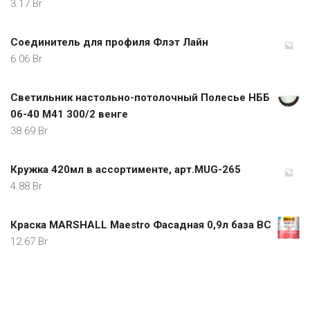
3.17
Br
Соединитель для профиля Флэт Лайн
6.06
Br
Светильник настольно-потолочный Полесье НББ
06-40 М41 300/2 венге
38.69
Br
Кружка 420мл в ассортименте, арт.MUG-265
4.88
Br
Краска MARSHALL Maestro Фасадная 0,9л база BC
12.67
Br