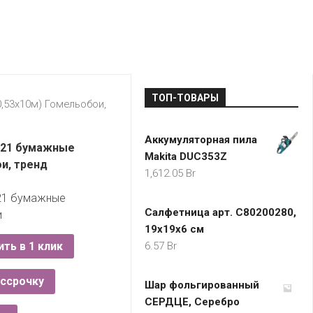
LADA
МОНОМА
УНИВЕРМАГИ
ДОКТОР
ТД
ВЕТ
“НА
RENAULT
ЦАРСКО
ИНТЕРНЕТ-
НЕМИГЕ”
ЗОЛОТО
21VEK.BY
МАГАЗИНЫ
ПЛАНЕТ
VOLKSW
ЗДОРОВ
ЦУМ
ZIKO
ТОП-ТОВАРЫ
ГУМ
7
0,53х10м) Гомельобои,
КАРАТ
БЕЛАРУ
Аккумуляторная пила
I`M
 21 бумажные
Makita DUC353Z
КИРМАШ
и, тренд
1,612.05
Br
21 бумажные
Салфетница арт. С80200280,
и
19х19х6 см
ить в 1 клик
6.57
Br
ассрочку
Шар фольгированный
СЕРДЦЕ, Серебро