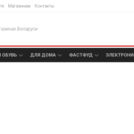
те
Магазинам
Контакты
газинах Беларуси
 ОБУВЬ
ДЛЯ ДОМА
ФАСТФУД
ЭЛЕКТРОНИ
Т
АКСАМИТ
ДОДО
МТС
ПИЦЦА
АМИ
ТЕХНО
МЕБЕЛЬ
ПАПА
ПЛЮС
ДЖОНС
П
БЛАКИТ
ЭЛЕКТРО
BURGER
ЦА
KING
ГАЛАМАРТ
5
ЭЛЕМЕНТ
АСТЕР
DOMINO`S
МАСТАК
PIZZA
A1