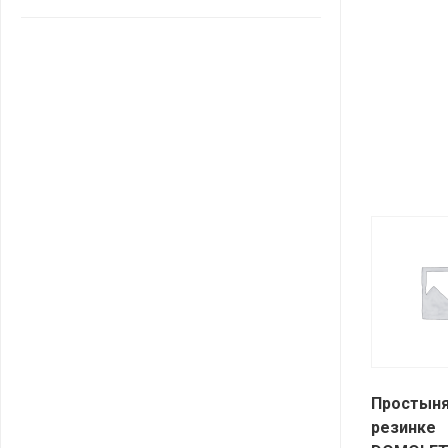
САНТА
СОСЕДИ
ХИТ!
Простыня
резинке