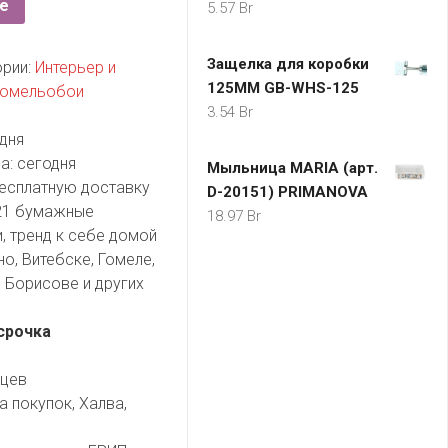
е
5.57
Br
Защелка для коробки
ории:
Интерьер и
125MM GB-WHS-125
Гомельобои
3.54
Br
дня
а:
сегодня
Мыльница MARIA (арт.
есплатную доставку
D-20151) PRIMANOVA
21 бумажные
18.97
Br
, тренд к себе домой
но, Витебске, Гомеле,
 Борисове и других
срочка
яцев
а покупок, Халва,