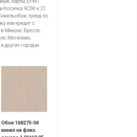
чные, карты, ЕРИП
и Косичка 9С5К к 21
Гомельобои, тренд по
ку или кредит с
в Минске, Бресте,
ле, Могилеве,
и других городах
Обои 168275-04
винил на флиз.