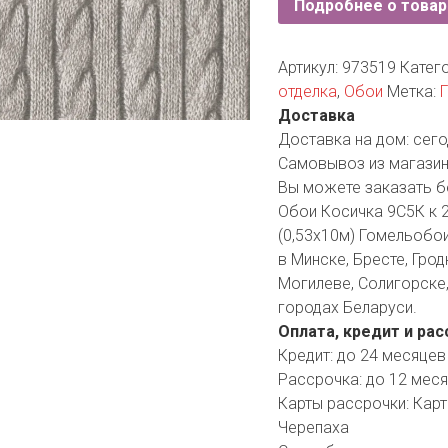
Подробнее о товар
YORK
AR
Артикул:
973519
Катег
отделка
,
Обои
Метка:
Доставка
TA
Доставка на дом:
сего
Самовывоз из магазин
ARIUS
Вы можете заказать б
Обои Косичка 9С5К к 
(0,53х10м) Гомельобои
в Минске, Бресте, Грод
Могилеве, Солигорске,
городах Беларуси.
Оплата, кредит и рас
Кредит:
до 24 месяцев
Рассрочка:
до 12 мес
Карты рассрочки:
Карт
Черепаха