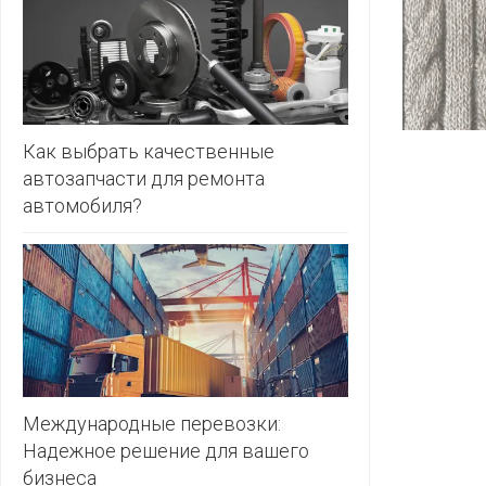
ЗЛАТКА
PULL&BE
ЗОРИНА
SERGE
КВАРТАЛ
ВКУСА
SHAGOVI
Как выбрать качественные
автозапчасти для ремонта
КОПЕЕЧКА
STRADIV
автомобиля?
КОПИЛКА
ZARA
КОРОНА
ПОСТТОРГ
РАДУГА
РОДНЫ
КУТ
Международные перевозки:
Надежное решение для вашего
РУБЛЕВСКИЙ
бизнеса