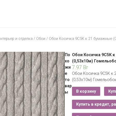
МАТЕРИК
KFC
I-
STORE
МИЛЯ
MCDONALD’S
LIFE
ОМА
:)
ПИНСКДРЕВ
нтерьер и отделка
/
Обои
/ Обои Косичка 9С5К к 21 бумажные (
КОРОНА
ТЕХНО
СКЛАД
НА
По
Обои Косичка 9С5К к
МКАД
хо
(0,53х10м) Гомельобо
7.97
Br
жи
ТРИ
е
Обои Косичка 9С5К к 
ЦЕНЫ
то
(0,53х10м) Гомельобо
FIX
E
вар
PRICE
В корзину
Куп
ы
HOME&YOU
Купить в кредит, р
CARE
JYSK