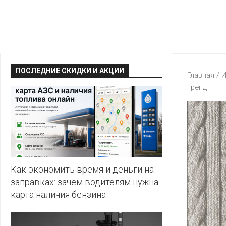
КРАВТ
АЛМИ
BERSHKA
МАГИЯ
БЕЛМАРКЕТ
CAPRICE
МИЛА
ДИОНИС
CONTE
ОСТРОВ
ПОСЛЕДНИЕ СКИДКИ И АКЦИИ
ВЕСТА
Главная
/
И
ЧИСТОТЫ
H&M
тренд
И
ВИТАЛЮР
ВКУСА
KARI
ГИППО
HEALTH&BEAUTY
LC
ГРОШЫК
WAIKIKI
КАТАЛОГИ
AVON
ДОБРОНОМ
MARK
FORMELL
FABERLIC
Как экономить время и деньги на
ДОМАШНИЙ
заправках: зачем водителям нужна
MINIMAX
ORIFLAME
карта наличия бензина
ЕВРОКЭШ
MOTHER
ЕВРООПТ
OSTIN