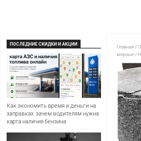
КРАВТ
АЛМИ
BERSHKA
МАГИЯ
БЕЛМАРКЕТ
CAPRICE
МИЛА
ДИОНИС
CONTE
ОСТРОВ
ПОСЛЕДНИЕ СКИДКИ И АКЦИИ
ВЕСТА
Главная
/
О
ЧИСТОТЫ
H&M
мерные
/ 
И
ВИТАЛЮР
ВКУСА
KARI
ГИППО
HEALTH&BEAUTY
LC
ГРОШЫК
WAIKIKI
КАТАЛОГИ
AVON
ДОБРОНОМ
MARK
FORMELL
FABERLIC
Как экономить время и деньги на
ДОМАШНИЙ
заправках: зачем водителям нужна
MINIMAX
ORIFLAME
карта наличия бензина
ЕВРОКЭШ
MOTHER
ЕВРООПТ
OSTIN