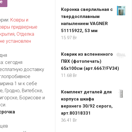
е
Коронка сверлильная с
твердосплавным
ории:
Ковры и
напылением VAGNER
овры придверные
51115922, 53 мм
крытия
,
Отделка
15.97
Br
не установлен
Коврик из вспененного
дня
ПВХ (фотопечать)
а:
сегодня
65х100см (арт.6667/FV34)
есплатную доставку
11.68
Br
иглопробивное
ирина 1 м к себе
, Гродно, Витебске,
Комплект деталей для
игорске, Борисове и
корпуса шкафа
си.
верхнего 30/92 серого,
срочка
арт.80318331
36.41
Br
яцев