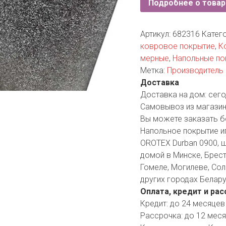
Подробнее о товар
YORK
AR
Артикул:
682316
Катег
ковровое покрытие
,
К
мерные
,
Напольные по
TA
Метка:
Производитель 
Доставка
ARIUS
Доставка на дом:
сего
Самовывоз из магазин
Вы можете заказать б
Напольное покрытие 
OROTEX Durban 0900, ш
домой в Минске, Бресте
Гомеле, Могилеве, Сол
других городах Белару
Оплата, кредит и рас
Кредит:
до 24 месяцев
Рассрочка:
до 12 мес