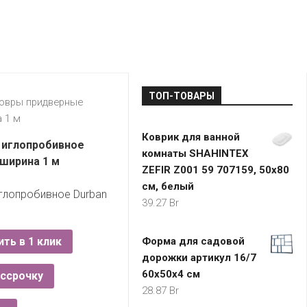
LADA
МОНОМА
УНИВЕРМАГИ
ДОКТОР
ТД
ВЕТ
“НА
RENAULT
ЦАРСКО
ИНТЕРНЕТ-
НЕМИГЕ”
ЗОЛОТО
21VEK.BY
МАГАЗИНЫ
ПЛАНЕТ
VOLKSW
ЗДОРОВ
ЦУМ
ZIKO
ТОП-ТОВАРЫ
ГУМ
7
овры придверные
КАРАТ
 1 м
БЕЛАРУ
Коврик для ванной
I`M
 иглопробивное
комнаты SHAHINTEX
КИРМАШ
 ширина 1 м
ZEFIR Z001 59 707159, 50х80
см, белый
глопробивное Durban
39.27
Br
ить в 1 клик
Форма для садовой
дорожки артикул 16/7
60х50х4 см
ассрочку
28.87
Br