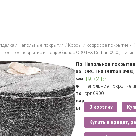
МАТЕРИК
KFC
I-
STORE
МИЛЯ
MCDONALD’S
LIFE
ОМА
:)
ПИНСКДРЕВ
тделка
/
Напольные покрытия
/
Ковры и ковровое покрытие
/
К
КОРОНА
Напольное покрытие иглопробивное OROTEX Durban 0900, ширина
ТЕХНО
СКЛАД
НА
По
Напольное покрытие
МКАД
хо
OROTEX Durban 0900,
19.72
Br
жи
ТРИ
е
Напольное покрытие и
ЦЕНЫ
то
арт.0900,
FIX
E
вар
PRICE
В корзину
Куп
ы
HOME&YOU
Купить в кредит, р
CARE
JYSK