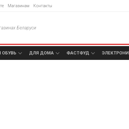
те
Магазинам
Контакты
газинах Беларуси
 ОБУВЬ
ДЛЯ ДОМА
ФАСТФУД
ЭЛЕКТРОНИ
Т
АКСАМИТ
ДОДО
МТС
ПИЦЦА
АМИ
ТЕХНО
МЕБЕЛЬ
ПАПА
ПЛЮС
ДЖОНС
П
БЛАКИТ
ЭЛЕКТРО
BURGER
ЦА
KING
ГАЛАМАРТ
5
ЭЛЕМЕНТ
АСТЕР
DOMINO`S
МАСТАК
PIZZA
A1