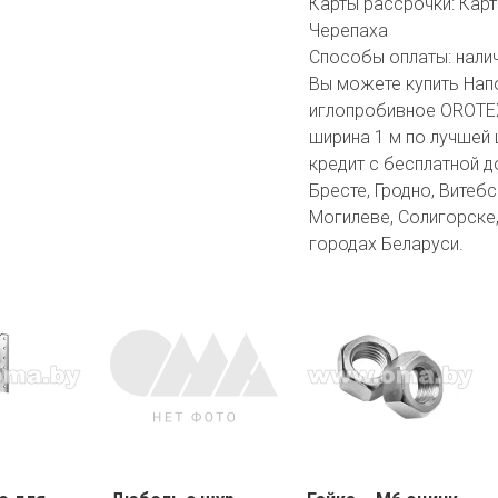
Карты рассрочки:
Карт
Черепаха
Способы оплаты:
нали
Вы можете купить Нап
иглопробивное OROTEX
ширина 1 м по лучшей 
кредит с бесплатной д
Бресте, Гродно, Витебс
Могилеве, Солигорске,
городах Беларуси.