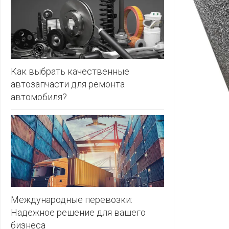
ЗЛАТКА
PULL&BE
ЗОРИНА
SERGE
КВАРТАЛ
ВКУСА
SHAGOVI
Как выбрать качественные
автозапчасти для ремонта
КОПЕЕЧКА
STRADIV
автомобиля?
КОПИЛКА
ZARA
КОРОНА
ПОСТТОРГ
РАДУГА
РОДНЫ
КУТ
Международные перевозки:
Надежное решение для вашего
РУБЛЕВСКИЙ
бизнеса