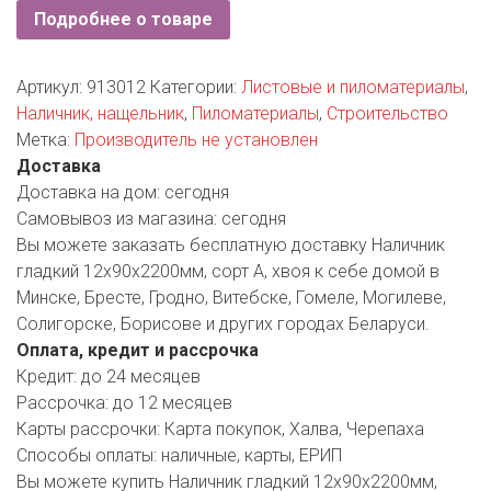
РОДНЫ КУТ
Подробнее о товаре
РУБЛЕВСКИЙ
Артикул:
913012
Категории:
Листовые и пиломатериалы
,
САНТА
Наличник, нащельник
,
Пиломатериалы
,
Строительство
Метка:
Производитель не установлен
СОСЕДИ
Доставка
Доставка на дом:
сегодня
ХИТ!
Самовывоз из магазина:
сегодня
Вы можете заказать бесплатную доставку Наличник
гладкий 12х90х2200мм, сорт А, хвоя к себе домой в
Минске, Бресте, Гродно, Витебске, Гомеле, Могилеве,
Солигорске, Борисове и других городах Беларуси.
Оплата, кредит и рассрочка
Кредит:
до 24 месяцев
Рассрочка:
до 12 месяцев
Карты рассрочки:
Карта покупок, Халва, Черепаха
Способы оплаты:
наличные, карты, ЕРИП
Вы можете купить Наличник гладкий 12х90х2200мм,