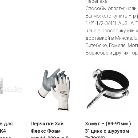
Черепаха
Способы оплаты:
нали
Вы можете купить Н-р 
1/2”-1/2-3/4” HAUSHAL
цене в рассрочку или 
доставкой в Минске, Бр
Витебске, Гомеле, Мог
Борисове и других гор
е для
Перчатки Хай
Хомут – (89-91мм )
LK4
Флекс Фоам
3″ цинк с шурупом