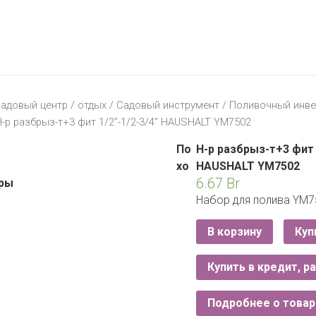
МАТЕРИК
KFC
I-
STORE
МИЛЯ
MCDONALD’S
LIFE
ОМА
:)
ПИНСКДРЕВ
адовый центр
/
отдых
/
Садовый инструмент
/
Поливочный инве
КОРОНА
Н-р разбрыз-т+3 фит 1/2”-1/2-3/4” HAUSHALT YM7502
ТЕХНО
СКЛАД
НА
По
Н-р разбрыз-т+3 фит 
МКАД
хо
HAUSHALT YM7502
6.67
Br
ры
ТРИ
Набор для полива YM7
ЦЕНЫ
FIX
E
В корзину
Куп
PRICE
Купить в кредит, р
HOME&YOU
CARE
JYSK
Подробнее о товар