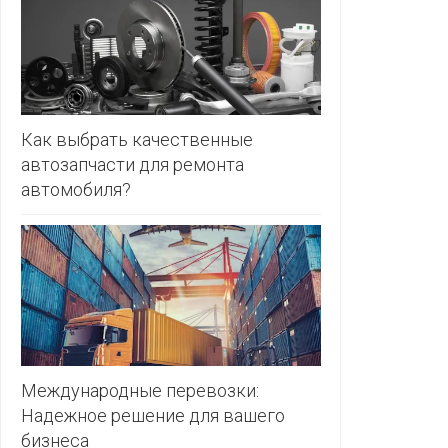
ЗЛАТКА
PULL&BE
ЗОРИНА
SERGE
КВАРТАЛ
ВКУСА
SHAGOVI
Как выбрать качественные
автозапчасти для ремонта
КОПЕЕЧКА
STRADIV
автомобиля?
КОПИЛКА
ZARA
КОРОНА
ПОСТТОРГ
РАДУГА
РОДНЫ
КУТ
Международные перевозки:
Надежное решение для вашего
РУБЛЕВСКИЙ
бизнеса