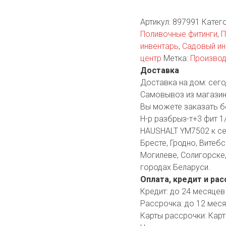
YORK
AR
Артикул:
897991
Катег
Поливочные фитинги
,
П
инвентарь
,
Садовый ин
центр
Метка:
Производ
TA
Доставка
Доставка на дом:
сего
ARIUS
Самовывоз из магазин
Вы можете заказать б
Н-р разбрыз-т+3 фит 1/
HAUSHALT YM7502 к се
Бресте, Гродно, Витебс
Могилеве, Солигорске,
городах Беларуси.
Оплата, кредит и рас
Кредит:
до 24 месяцев
Рассрочка:
до 12 мес
Карты рассрочки:
Карт