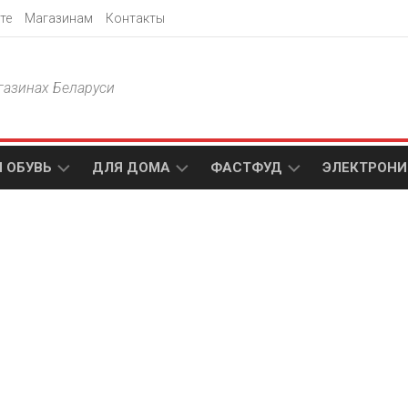
те
Магазинам
Контакты
газинах Беларуси
 ОБУВЬ
ДЛЯ ДОМА
ФАСТФУД
ЭЛЕКТРОНИ
Т
АКСАМИТ
ДОДО
МТС
ПИЦЦА
АМИ
ТЕХНО
МЕБЕЛЬ
ПАПА
ПЛЮС
ДЖОНС
П
БЛАКИТ
ЭЛЕКТРО
BURGER
ЦА
KING
ГАЛАМАРТ
5
ЭЛЕМЕНТ
АСТЕР
DOMINO`S
МАСТАК
PIZZA
A1