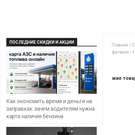
КРАВТ
АЛМИ
BERSHKA
МАГИЯ
БЕЛМАРКЕТ
CAPRICE
МИЛА
ДИОНИС
CONTE
ОСТРОВ
ПОСЛЕДНИЕ СКИДКИ И АКЦИИ
ВЕСТА
Главная
/
С
ЧИСТОТЫ
H&M
фитинги
/ 
И
ВИТАЛЮР
ВКУСА
KARI
ГИППО
HEALTH&BEAUTY
LC
жие това
ГРОШЫК
WAIKIKI
КАТАЛОГИ
AVON
ДОБРОНОМ
MARK
FORMELL
FABERLIC
Как экономить время и деньги на
ДОМАШНИЙ
заправках: зачем водителям нужна
MINIMAX
ORIFLAME
карта наличия бензина
ЕВРОКЭШ
MOTHER
ЕВРООПТ
OSTIN