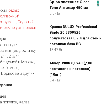
Ср-во чистящее Clean
Tone Антижир 450 мл
ории:
отдых
,
3.57
Br
оливочный
струмент
,
Садовый
Краска DULUX Professional
итель не установлен
Bindo 20 5309526
полуматовая 0,9 л для стен и
дня
потолков база BC
а:
сегодня
18.47
Br
есплатную доставку
2”-1/2-3/4”
бе домой в Минске,
Анкер-клин 6,0х40 (для
ке, Гомеле,
противопож.потолков)
 Борисове и других
(10шт)
3.47
Br
срочка
яцев
а покупок, Халва,