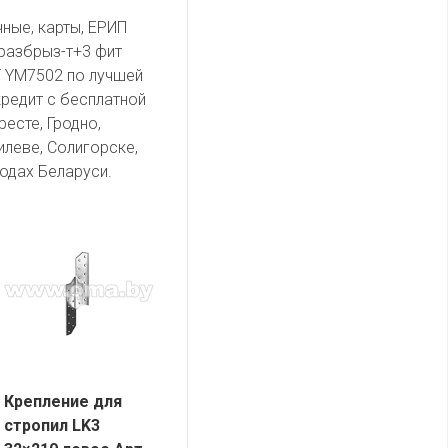
чные, карты, ЕРИП
разбрыз-т+3 фит
T YM7502 по лучшей
кредит с бесплатной
есте, Гродно,
илеве, Солигорске,
одах Беларуси.
Крепление для
стропил LK3