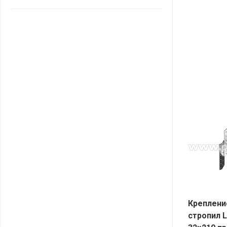
САНТА
СОСЕДИ
ХИТ!
Креплени
стропил 