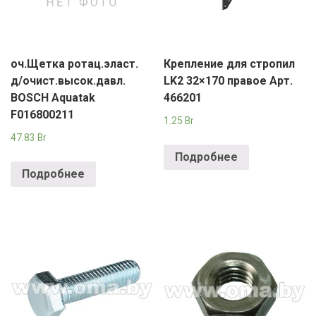
оч.Щетка ротац.эласт.
Крепление для стропил
д/очист.высок.давл.
LK2 32×170 правое Арт.
BOSCH Aquatak
466201
F016800211
1.25
Br
47.83
Br
Подробнее
Подробнее