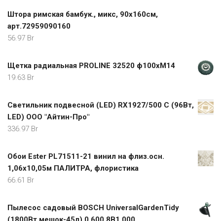
Штора римская бамбук., микс, 90х160см,
арт.72959090160
56.97
Br
Щетка радиальная PROLINE 32520 ф100хМ14
19.63
Br
Светильник подвесной (LED) RX1927/500 C (96Вт,
LED) ООО "Айтин-Про"
336.97
Br
Обои Ester PL71511-21 винил на флиз.осн.
1,06х10,05м ПАЛИТРА, флористика
66.61
Br
Пылесос садовый BOSCH UniversalGardenTidy
(1800Вт,мешок-45л) 0.600.8B1.000