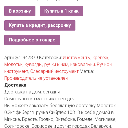
РОДНЫ КУТ
В корзину
Купить в 1 клик
РУБЛЕВСКИЙ
Купить в кредит, рассрочку
САНТА
СОСЕДИ
Подробнее о товаре
ХИТ!
Артикул:
947879
Категории:
Инструменты, крепёж
,
Молотки, кувалды, ручки к ним, наковальни
,
Ручной
инструмент
,
Слесарный инструмент
Метка:
Производитель не установлен
Доставка
Доставка на дом:
сегодня
Самовывоз из магазина:
сегодня
Вы можете заказать бесплатную доставку Молоток
0,2кг фибергл. ручка Сибртех 10318 к себе домой в
Минске, Бресте, Гродно, Витебске, Гомеле, Могилеве,
Солигорске, Борисове и других городах Беларуси.