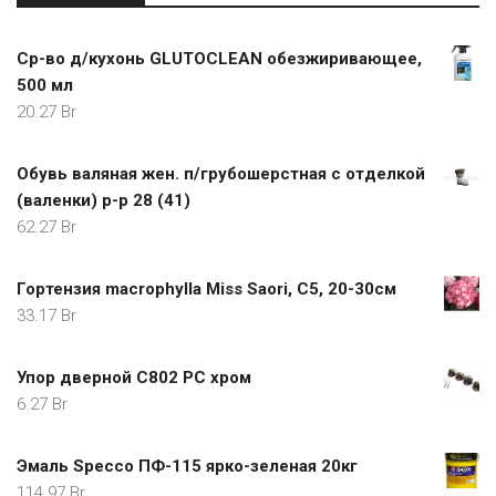
Ср-во д/кухонь GLUTOCLEAN обезжиривающее,
500 мл
20.27
Br
Обувь валяная жен. п/грубошерстная с отделкой
(валенки) р-р 28 (41)
62.27
Br
Гортензия macrophylla Miss Saori, С5, 20-30см
33.17
Br
Упор дверной C802 PC хром
6.27
Br
Эмаль Specco ПФ-115 ярко-зеленая 20кг
114.97
Br