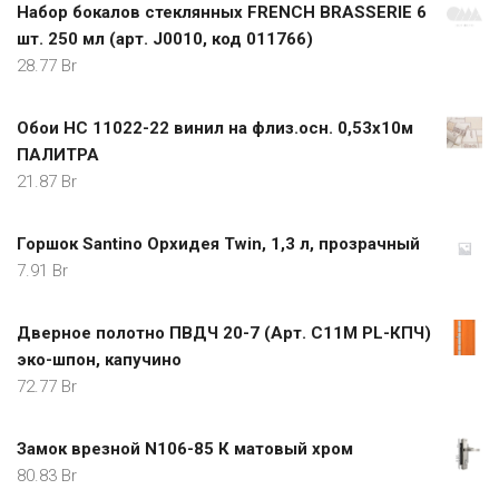
Набор бокалов стеклянных FRENCH BRASSERIE 6
шт. 250 мл (арт. J0010, код 011766)
28.77
Br
Обои HC 11022-22 винил на флиз.осн. 0,53х10м
ПАЛИТРА
21.87
Br
Горшок Santino Орхидея Twin, 1,3 л, прозрачный
7.91
Br
Дверное полотно ПВДЧ 20-7 (Арт. С11М PL-КПЧ)
эко-шпон, капучино
72.77
Br
Замок врезной N106-85 К матовый хром
80.83
Br