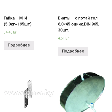
Гайка – М14
Винты – с потай гол.
(5,0кг~195шт)
6,0×45 оцинк.DIN 965,
30шт.
34.40
Br
4.51
Br
Подробнее
Подробнее