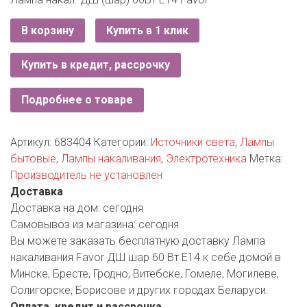
ЕВРОКЭШ
MARK FORMELLE
FIX PRICE
VOLKSWAGEN
ZIKO
ГУМ
В корзину
Купить в 1 клик
ЕВРООПТ
MINIMAX
HOME&YOU
7 КАРАТ
БЕЛАРУСЬ
ЗЛАТКА
Купить в кредит, рассрочку
MOTHERCARE
JYSK
I`M
КИРМАШ
ЗОРИНА
OSTIN
Подробнее о товаре
YORK
КВАРТАЛ ВКУСА
PULL&BEAR
Артикул:
683404
Категории:
Источники света
,
Лампы
КОПЕЕЧКА
бытовые
,
Лампы накаливания
,
Электротехника
Метка:
SERGE
Производитель не установлен
КОПИЛКА
Доставка
SHAGOVITA
Доставка на дом:
сегодня
КОРОНА
STRADIVARIUS
Самовывоз из магазина:
сегодня
Вы можете заказать бесплатную доставку Лампа
ПОСТТОРГ
ZARA
накаливания Favor ДШ шар 60 Вт Е14 к себе домой в
Минске, Бресте, Гродно, Витебске, Гомеле, Могилеве,
РАДУГА
Солигорске, Борисове и других городах Беларуси.
Оплата, кредит и рассрочка