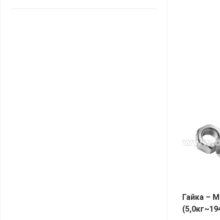
САНТА
СОСЕДИ
ХИТ!
Гайка – М
(5,0кг~1