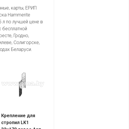
чные, карты, ЕРИП
ска Hammerite
5 л по лучшей цене в
с бесплатной
есте, Гродно,
илеве, Солигорске,
одах Беларуси.
Крепление для
стропил LK1