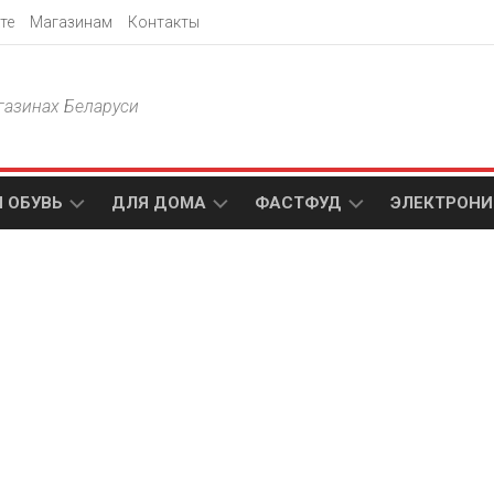
те
Магазинам
Контакты
газинах Беларуси
 ОБУВЬ
ДЛЯ ДОМА
ФАСТФУД
ЭЛЕКТРОНИ
Т
АКСАМИТ
ДОДО
МТС
ПИЦЦА
АМИ
ТЕХНО
МЕБЕЛЬ
ПАПА
ПЛЮС
ДЖОНС
П
БЛАКИТ
ЭЛЕКТРО
BURGER
ЦА
KING
ГАЛАМАРТ
5
ЭЛЕМЕНТ
АСТЕР
DOMINO`S
МАСТАК
PIZZA
A1