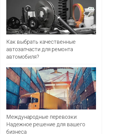
ЗЛАТКА
PULL&BE
ЗОРИНА
SERGE
КВАРТАЛ
ВКУСА
SHAGOVI
Как выбрать качественные
автозапчасти для ремонта
КОПЕЕЧКА
STRADIV
автомобиля?
КОПИЛКА
ZARA
КОРОНА
ПОСТТОРГ
РАДУГА
РОДНЫ
КУТ
Международные перевозки:
Надежное решение для вашего
РУБЛЕВСКИЙ
бизнеса