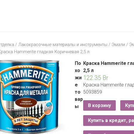
МАТЕРИК
KFC
I-
STORE
МИЛЯ
MCDONALD’S
LIFE
ОМА
:)
ПИНСКДРЕВ
тделка
/
Лакокрасочные материалы и инструменты
/
Эмали
/
Э
КОРОНА
Краска Hammerite гладкая Коричневая 2,5 л
ТЕХНО
СКЛАД
НА
По
Краска Hammerite гл
МКАД
хо
2,5 л
122.35
Br
жи
ТРИ
е
Краска Hammerite глад
ЦЕНЫ
то
5093859
FIX
E
вар
PRICE
В корзину
Куп
ы
HOME&YOU
Купить в кредит, р
CARE
JYSK