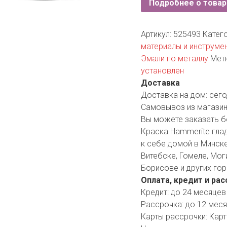
Подробнее о товар
YORK
AR
Артикул:
525493
Катег
материалы и инструме
Эмали по металлу
Мет
TA
установлен
Доставка
ARIUS
Доставка на дом:
сего
Самовывоз из магазин
Вы можете заказать б
Краска Hammerite глад
к себе домой в Минске,
Витебске, Гомеле, Мог
Борисове и других гор
Оплата, кредит и рас
Кредит:
до 24 месяцев
Рассрочка:
до 12 мес
Карты рассрочки:
Карт