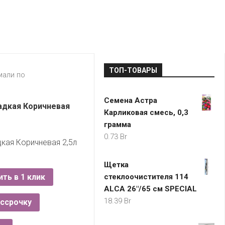
LADA
МОНОМА
УНИВЕРМАГИ
ДОКТОР
ТД
ВЕТ
“НА
RENAULT
ЦАРСКО
ИНТЕРНЕТ-
НЕМИГЕ”
ЗОЛОТО
21VEK.BY
МАГАЗИНЫ
ПЛАНЕТ
VOLKSW
ЗДОРОВ
ЦУМ
ZIKO
ТОП-ТОВАРЫ
ГУМ
7
мали по
КАРАТ
БЕЛАРУ
Семена Астра
I`M
адкая Коричневая
Карликовая смесь, 0,3
КИРМАШ
грамма
0.73
Br
кая Коричневая 2,5л
Щетка
ить в 1 клик
стеклоочистителя 114
ALCA 26"/65 см SPECIAL
18.39
Br
ассрочку