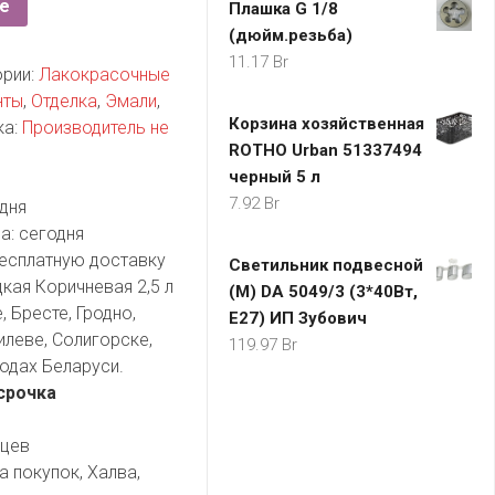
е
Плашка G 1/8
(дюйм.резьба)
11.17
Br
ории:
Лакокрасочные
нты
,
Отделка
,
Эмали
,
Корзина хозяйственная
ка:
Производитель не
ROTHO Urban 51337494
черный 5 л
7.92
Br
дня
а:
сегодня
есплатную доставку
Светильник подвесной
кая Коричневая 2,5 л
(M) DA 5049/3 (3*40Вт,
 Бресте, Гродно,
Е27) ИП Зубович
илеве, Солигорске,
119.97
Br
одах Беларуси.
срочка
яцев
а покупок, Халва,