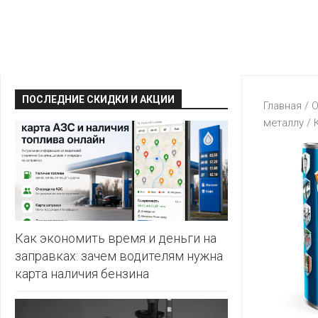
КРАВТ
АЛМИ
BERSHKA
МАГИЯ
БЕЛМАРКЕТ
CAPRICE
МИЛА
ДИОНИС
CONTE
ОСТРОВ
ПОСЛЕДНИЕ СКИДКИ И АКЦИИ
ВЕСТА
Главная
/
О
ЧИСТОТЫ
H&M
металлу
/ 
И
ВИТАЛЮР
ВКУСА
KARI
ГИППО
HEALTH&BEAUTY
LC
ГРОШЫК
WAIKIKI
КАТАЛОГИ
AVON
ДОБРОНОМ
MARK
FORMELL
FABERLIC
Как экономить время и деньги на
ДОМАШНИЙ
заправках: зачем водителям нужна
MINIMAX
ORIFLAME
карта наличия бензина
ЕВРОКЭШ
MOTHER
ЕВРООПТ
OSTIN