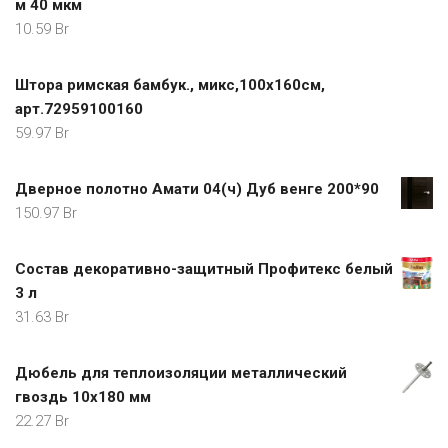
м 40 мкм
10.59
Br
Штора римская бамбук., микс,100х160см,
арт.72959100160
59.97
Br
Дверное полотно Амати 04(ч) Дуб венге 200*90
150.97
Br
Cостав декоративно-защитный Профитекс белый
3 л
31.63
Br
Дюбель для теплоизоляции металлический
гвоздь 10х180 мм
22.27
Br