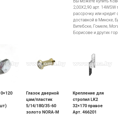
Вы можете купить Ко
2,00X2,90 арт. 14WSW 
рассрочку или кредит 
доставкой в Минске, Бр
Витебске, Гомеле, Мог
Борисове и других гор
10×120
Глазок дверной
Крепление для
цам/пластик
стропил LK2
шт)
5/14/180/35-60
32×170 правое
золото NORA-M
Арт. 466201