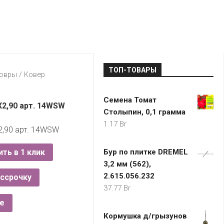
LADA
МОНОМА
УНИВЕРМАГИ
ДОКТОР
ТД
ВЕТ
“НА
RENAULT
ЦАРСКО
ИНТЕРНЕТ-
НЕМИГЕ”
ЗОЛОТО
21VEK.BY
МАГАЗИНЫ
ПЛАНЕТ
VOLKSW
ЗДОРОВ
ЦУМ
ZIKO
ТОП-ТОВАРЫ
ГУМ
7
овры
/ Ковер
КАРАТ
БЕЛАРУ
Семена Томат
I`M
2,90 арт. 14WSW
Столыпин, 0,1 грамма
КИРМАШ
1.17
Br
,90 арт. 14WSW
ить в 1 клик
Бур по плитке DREMEL
3,2 мм (562),
2.615.056.232
ассрочку
37.77
Br
е
Кормушка д/грызунов