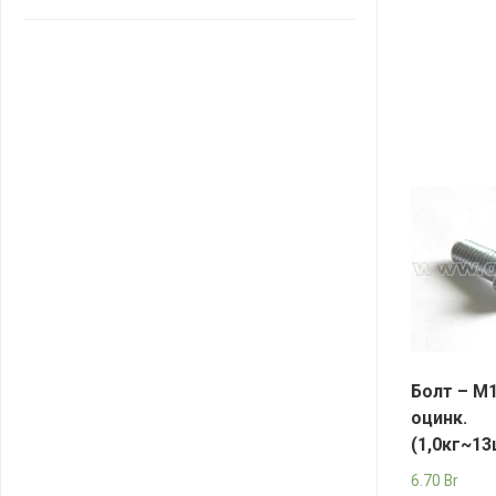
САНТА
СОСЕДИ
ХИТ!
Болт – М
оцинк.
(1,0кг~13
6.70
Br