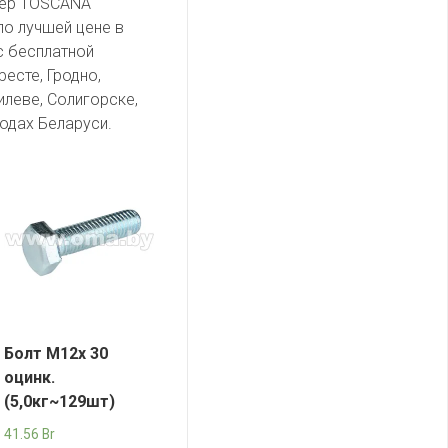
вер TOSCANA
по лучшей цене в
с бесплатной
есте, Гродно,
илеве, Солигорске,
одах Беларуси.
Болт М12х 30
оцинк.
(5,0кг~129шт)
41.56
Br