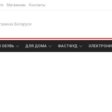
те
Магазинам
Контакты
газинах Беларуси
 ОБУВЬ
ДЛЯ ДОМА
ФАСТФУД
ЭЛЕКТРОНИ
Т
АКСАМИТ
ДОДО
МТС
ПИЦЦА
АМИ
ТЕХНО
МЕБЕЛЬ
ПАПА
ПЛЮС
ДЖОНС
П
БЛАКИТ
ЭЛЕКТРО
BURGER
ЦА
KING
ГАЛАМАРТ
5
ЭЛЕМЕНТ
АСТЕР
DOMINO`S
МАСТАК
PIZZA
A1