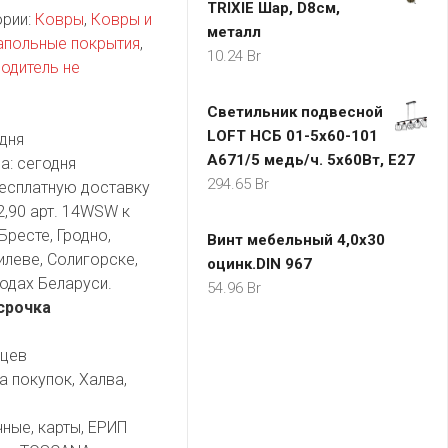
TRIXIE Шар, D8см,
ории:
Ковры
,
Ковры и
металл
апольные покрытия
,
10.24
Br
одитель не
Светильник подвесной
LOFT НСБ 01-5х60-101
дня
A671/5 медь/ч. 5x60Вт, E27
а:
сегодня
294.65
Br
есплатную доставку
,90 арт. 14WSW к
Бресте, Гродно,
Винт мебельный 4,0x30
илеве, Солигорске,
оцинк.DIN 967
одах Беларуси.
54.96
Br
срочка
яцев
а покупок, Халва,
чные, карты, ЕРИП