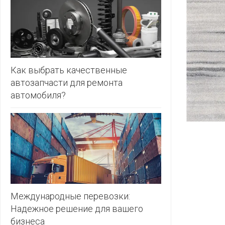
ЗЛАТКА
PULL&BE
ЗОРИНА
SERGE
КВАРТАЛ
ВКУСА
SHAGOVI
Как выбрать качественные
автозапчасти для ремонта
КОПЕЕЧКА
STRADIV
автомобиля?
КОПИЛКА
ZARA
КОРОНА
ПОСТТОРГ
РАДУГА
РОДНЫ
КУТ
Международные перевозки:
Надежное решение для вашего
РУБЛЕВСКИЙ
бизнеса