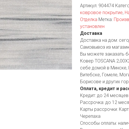
Артикул:
904474
Катег
YORK
AR
ковровое покрытие
,
Н
Отделка
Метка:
Произв
установлен
Доставка
TA
Доставка на дом:
сего
Самовывоз из магазин
ARIUS
Вы можете заказать б
Ковер TOSCANA 2,00X2
себе домой в Минске, 
Витебске, Гомеле, Мог
Борисове и других гор
Оплата, кредит и рас
Кредит:
до 24 месяцев
Рассрочка:
до 12 мес
Карты рассрочки:
Карт
Черепаха
Способы оплаты:
нали