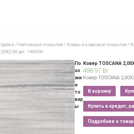
МАТЕРИК
KFC
I-
STORE
МИЛЯ
MCDONALD’S
LIFE
ОМА
:)
ПИНСКДРЕВ
тделка
/
Напольные покрытия
/
Ковры и ковровое покрытие
/
К
КОРОНА
,00X2,90 арт. 14WSW
ТЕХНО
СКЛАД
НА
По
Ковер TOSCANA 2,00X
МКАД
488.97
Br
хо
жи
Ковер TOSCANA 2,00X2
ТРИ
е
ЦЕНЫ
В корзину
Куп
то
FIX
E
вар
PRICE
Купить в кредит, р
ы
HOME&YOU
Подробнее о товар
CARE
JYSK