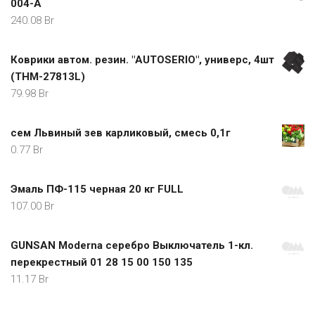
004-A
240.08
Br
Коврики автом. резин. "AUTOSERIO", универс, 4шт
(ТНМ-27813L)
79.98
Br
сем Львиный зев карликовый, смесь 0,1г
0.77
Br
Эмаль ПФ-115 черная 20 кг FULL
107.00
Br
GUNSAN Moderna серебро Выключатель 1-кл.
перекрестный 01 28 15 00 150 135
11.17
Br