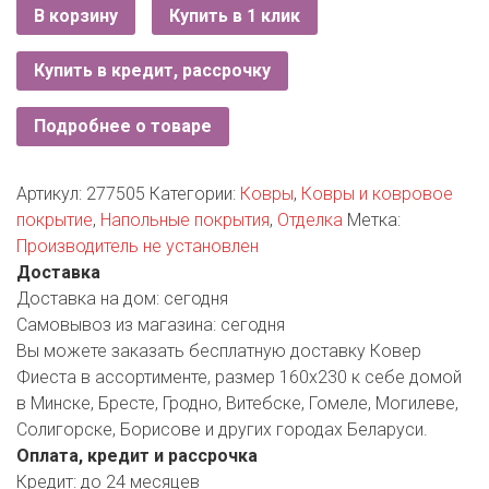
РОДНЫ КУТ
В корзину
Купить в 1 клик
РУБЛЕВСКИЙ
Купить в кредит, рассрочку
САНТА
Подробнее о товаре
СОСЕДИ
Артикул:
277505
Категории:
Ковры
,
Ковры и ковровое
ХИТ!
покрытие
,
Напольные покрытия
,
Отделка
Метка:
Производитель не установлен
Доставка
Доставка на дом:
сегодня
Самовывоз из магазина:
сегодня
Вы можете заказать бесплатную доставку Ковер
Фиеста в ассортименте, размер 160х230 к себе домой
в Минске, Бресте, Гродно, Витебске, Гомеле, Могилеве,
Солигорске, Борисове и других городах Беларуси.
Оплата, кредит и рассрочка
Кредит:
до 24 месяцев