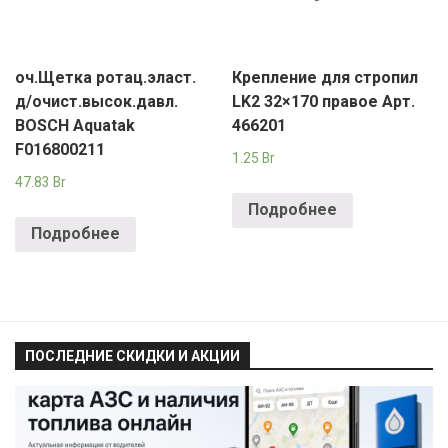
оч.Щетка ротац.эласт.
Крепление для стропил
д/очист.высок.давл.
LK2 32×170 правое Арт.
BOSCH Aquatak
466201
F016800211
1.25
Br
47.83
Br
Подробнее
Подробнее
ПОСЛЕДНИЕ СКИДКИ И АКЦИИ