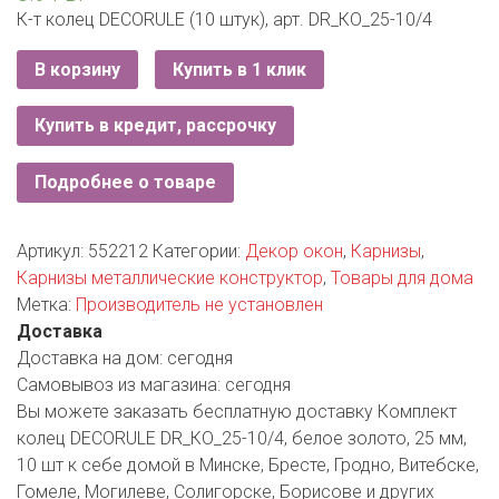
РОДНЫ КУТ
К-т колец DECORULE (10 штук), арт. DR_КО_25-10/4
РУБЛЕВСКИЙ
В корзину
Купить в 1 клик
САНТА
Купить в кредит, рассрочку
СОСЕДИ
Подробнее о товаре
ХИТ!
Артикул:
552212
Категории:
Декор окон
,
Карнизы
,
Карнизы металлические конструктор
,
Товары для дома
Метка:
Производитель не установлен
Доставка
Доставка на дом:
сегодня
Самовывоз из магазина:
сегодня
Вы можете заказать бесплатную доставку Комплект
колец DECORULE DR_КО_25-10/4, белое золото, 25 мм,
10 шт к себе домой в Минске, Бресте, Гродно, Витебске,
Гомеле, Могилеве, Солигорске, Борисове и других