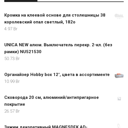
Кромка на клеевой основе для столешницы 38
королевский опал светлый, 182о
4.97
Br
UNICA NEW алюм. Выключатель перекр. 2-кл. (без
рамки) NU521530
50.73
Br
Органайзер Hobby box 12", цвета в ассортименте
10.99
Br
Сковорода 20 см, алюминий/антипригарное
покрытие
26.57
Br
Зажим декоративный MAGNESDEK AD-