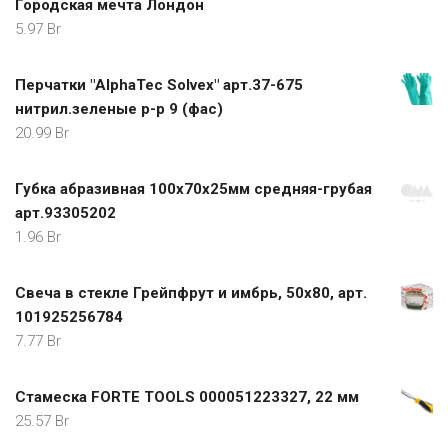
Городская мечта Лондон
5.97
Br
Перчатки "AlphaTec Solvex" арт.37-675
нитрил.зеленые р-р 9 (фас)
20.99
Br
Губка абразивная 100х70х25мм средняя-грубая
арт.93305202
1.96
Br
Свеча в стекле Грейпфрут и имбрь, 50х80, арт.
101925256784
7.77
Br
Стамеска FORTE TOOLS 000051223327, 22 мм
25.57
Br