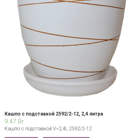
ЕВРОКЭШ
MARK FORMELLE
FIX PRICE
VOLKSWAGEN
ZIKO
ГУМ
ЕВРООПТ
MINIMAX
HOME&YOU
7 КАРАТ
БЕЛАРУСЬ
ЗЛАТКА
MOTHERCARE
JYSK
I`M
КИРМАШ
ЗОРИНА
OSTIN
YORK
КВАРТАЛ ВКУСА
PULL&BEAR
КОПЕЕЧКА
SERGE
КОПИЛКА
SHAGOVITA
КОРОНА
STRADIVARIUS
ПОСТТОРГ
Кашпо с подставкой 2592/2-12, 2,4 литра
ZARA
9.47
Br
РАДУГА
Кашпо с подставкой V=2,4L 2592/2-12