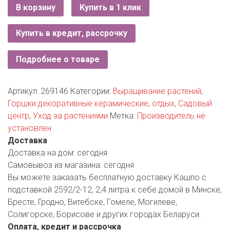
РОДНЫ КУТ
В корзину
Купить в 1 клик
РУБЛЕВСКИЙ
Купить в кредит, рассрочку
САНТА
Подробнее о товаре
СОСЕДИ
Артикул:
269146
Категории:
Выращивание растений
,
ХИТ!
Горшки декоративные керамические
,
отдых
,
Садовый
центр
,
Уход за растениями
Метка:
Производитель не
установлен
Доставка
Доставка на дом:
сегодня
Самовывоз из магазина:
сегодня
Вы можете заказать бесплатную доставку Кашпо с
подставкой 2592/2-12, 2,4 литра к себе домой в Минске,
Бресте, Гродно, Витебске, Гомеле, Могилеве,
Солигорске, Борисове и других городах Беларуси.
Оплата, кредит и рассрочка