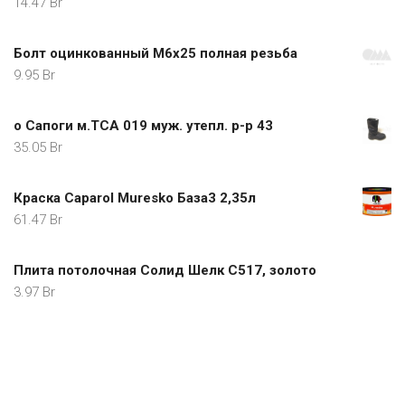
14.47
Br
Болт оцинкованный М6х25 полная резьба
9.95
Br
о Сапоги м.ТСА 019 муж. утепл. р-р 43
35.05
Br
Краска Caparol Muresko База3 2,35л
61.47
Br
Плита потолочная Солид Шелк С517, золото
3.97
Br