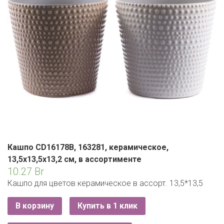
ЕВРОКЭШ
MARK FORMELLE
FIX PRICE
VOLKSWAGEN
ZIKO
ГУМ
ЕВРООПТ
MINIMAX
HOME&YOU
7 КАРАТ
БЕЛАРУСЬ
ЗЛАТКА
MOTHERCARE
JYSK
I`M
КИРМАШ
ЗОРИНА
OSTIN
YORK
КВАРТАЛ ВКУСА
PULL&BEAR
КОПЕЕЧКА
SERGE
КОПИЛКА
SHAGOVITA
Кашпо CD16178B, 163281, керамическое,
КОРОНА
13,5х13,5х13,2 см, в ассортименте
STRADIVARIUS
10.27
Br
ПОСТТОРГ
Кашпо для цветов керамическое в ассорт. 13,5*13,5
ZARA
РАДУГА
В корзину
Купить в 1 клик