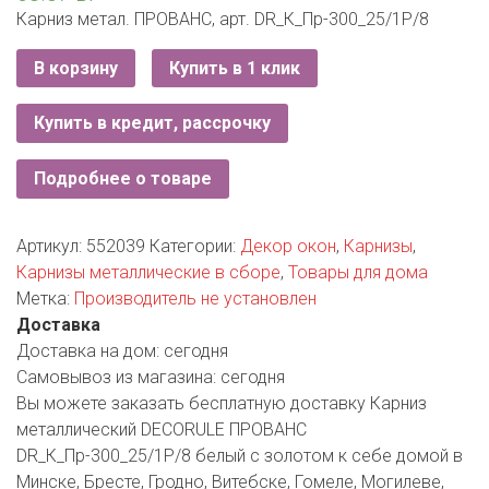
РОДНЫ КУТ
Карниз метал. ПРОВАНС, арт. DR_К_Пр-300_25/1P/8
РУБЛЕВСКИЙ
В корзину
Купить в 1 клик
САНТА
Купить в кредит, рассрочку
СОСЕДИ
Подробнее о товаре
ХИТ!
Артикул:
552039
Категории:
Декор окон
,
Карнизы
,
Карнизы металлические в сборе
,
Товары для дома
Метка:
Производитель не установлен
Доставка
Доставка на дом:
сегодня
Самовывоз из магазина:
сегодня
Вы можете заказать бесплатную доставку Карниз
металлический DECORULE ПРОВАНС
DR_К_Пр-300_25/1P/8 белый с золотом к себе домой в
Минске, Бресте, Гродно, Витебске, Гомеле, Могилеве,