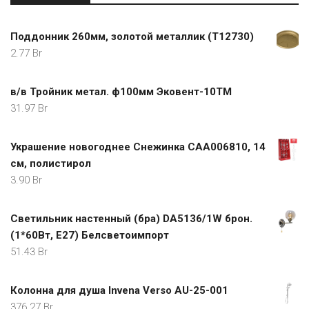
Поддонник 260мм, золотой металлик (Т12730)
2.77
Br
в/в Тройник метал. ф100мм Эковент-10ТМ
31.97
Br
Украшение новогоднее Снежинка CAA006810, 14
см, полистирол
3.90
Br
Светильник настенный (бра) DA5136/1W брон.
(1*60Вт, Е27) Белсветоимпорт
51.43
Br
Колонна для душа Invena Verso AU-25-001
376.27
Br