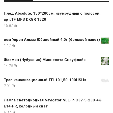
Плед Absolute, 150*200см, изумрудный с полосой,
арт.TF MFS DKGR 1520
46.87
Br
сем Укроп Алмаз Юбилейный 4,0г (большой пакет)
1.17
Br
Жасмин (Чубушник) Миннесота Сноуфлэйк
14.76
Br
Трап канализационный ТП-101,50-100HSHs
7.31
Br
Лампа светодиодная Navigator NLL-P-C37-5-230-4K-
E14-FR, холодный свет
4.37
Br