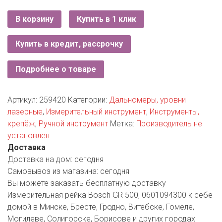
РОДНЫ КУТ
В корзину
Купить в 1 клик
РУБЛЕВСКИЙ
Купить в кредит, рассрочку
САНТА
СОСЕДИ
Подробнее о товаре
ХИТ!
Артикул:
259420
Категории:
Дальномеры, уровни
лазерные
,
Измерительный инструмент
,
Инструменты,
крепёж
,
Ручной инструмент
Метка:
Производитель не
установлен
Доставка
Доставка на дом:
сегодня
Самовывоз из магазина:
сегодня
Вы можете заказать бесплатную доставку
Измерительная рейка Bosch GR 500, 0601094300 к себе
домой в Минске, Бресте, Гродно, Витебске, Гомеле,
Могилеве, Солигорске, Борисове и других городах