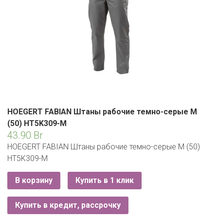
ЕВРОКЭШ
MARK FORMELLE
FIX PRICE
VOLKSWAGEN
ZIKO
ГУМ
ЕВРООПТ
MINIMAX
HOME&YOU
7 КАРАТ
БЕЛАРУСЬ
ЗЛАТКА
MOTHERCARE
JYSK
I`M
КИРМАШ
ЗОРИНА
OSTIN
YORK
КВАРТАЛ ВКУСА
PULL&BEAR
КОПЕЕЧКА
HOEGERT FABIAN Штаны рабочие темно-серые M
SERGE
(50) HT5K309-M
КОПИЛКА
43.90
Br
SHAGOVITA
HOEGERT FABIAN Штаны рабочие темно-серые M (50)
КОРОНА
STRADIVARIUS
HT5K309-M
ПОСТТОРГ
ZARA
В корзину
Купить в 1 клик
РАДУГА
Купить в кредит, рассрочку