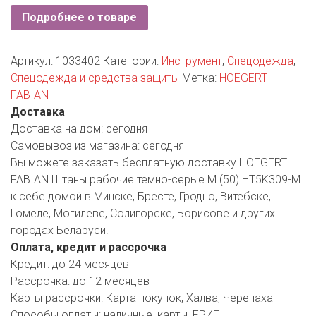
РОДНЫ КУТ
Подробнее о товаре
РУБЛЕВСКИЙ
Артикул:
1033402
Категории:
Инструмент
,
Спецодежда
,
САНТА
Спецодежда и средства защиты
Метка:
HOEGERT
FABIAN
СОСЕДИ
Доставка
Доставка на дом:
сегодня
ХИТ!
Самовывоз из магазина:
сегодня
Вы можете заказать бесплатную доставку HOEGERT
FABIAN Штаны рабочие темно-серые M (50) HT5K309-M
к себе домой в Минске, Бресте, Гродно, Витебске,
Гомеле, Могилеве, Солигорске, Борисове и других
городах Беларуси.
Оплата, кредит и рассрочка
Кредит:
до 24 месяцев
Рассрочка:
до 12 месяцев
Карты рассрочки:
Карта покупок, Халва, Черепаха
Способы оплаты:
наличные, карты, ЕРИП