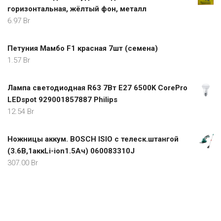
горизонтальная, жёлтый фон, металл
6.97
Br
Петуния Мамбо F1 красная 7шт (семена)
1.57
Br
Лампа светодиодная R63 7Вт E27 6500K CorePro
LEDspot 929001857887 Philips
12.54
Br
Ножницы аккум. BOSCH ISIO с телеск.штангой
(3.6В,1аккLi-ion1.5Ач) 060083310J
307.00
Br