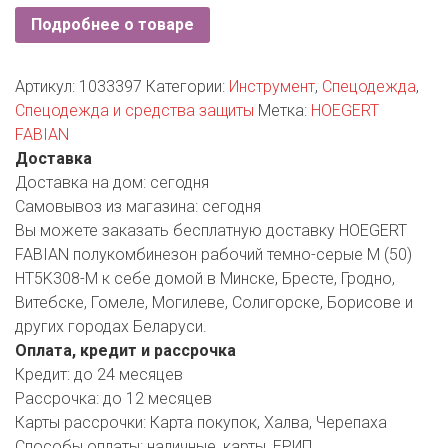
РОДНЫ КУТ
Подробнее о товаре
РУБЛЕВСКИЙ
Артикул:
1033397
Категории:
Инструмент
,
Спецодежда
,
САНТА
Спецодежда и средства защиты
Метка:
HOEGERT
FABIAN
СОСЕДИ
Доставка
Доставка на дом:
сегодня
ХИТ!
Самовывоз из магазина:
сегодня
Вы можете заказать бесплатную доставку HOEGERT
FABIAN полукомбинезон рабочий темно-серые M (50)
HT5K308-M к себе домой в Минске, Бресте, Гродно,
Витебске, Гомеле, Могилеве, Солигорске, Борисове и
других городах Беларуси.
Оплата, кредит и рассрочка
Кредит:
до 24 месяцев
Рассрочка:
до 12 месяцев
Карты рассрочки:
Карта покупок, Халва, Черепаха
Способы оплаты:
наличные, карты, ЕРИП