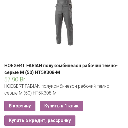
ЕВРОКЭШ
MARK FORMELLE
FIX PRICE
VOLKSWAGEN
ZIKO
ГУМ
ЕВРООПТ
MINIMAX
HOME&YOU
7 КАРАТ
БЕЛАРУСЬ
ЗЛАТКА
MOTHERCARE
JYSK
I`M
КИРМАШ
ЗОРИНА
OSTIN
YORK
КВАРТАЛ ВКУСА
PULL&BEAR
КОПЕЕЧКА
HOEGERT FABIAN полукомбинезон рабочий темно-
SERGE
серые M (50) HT5K308-M
КОПИЛКА
57.90
Br
SHAGOVITA
HOEGERT FABIAN полукомбинезон рабочий темно-
КОРОНА
STRADIVARIUS
серые M (50) HT5K308-M
ПОСТТОРГ
ZARA
В корзину
Купить в 1 клик
РАДУГА
Купить в кредит, рассрочку