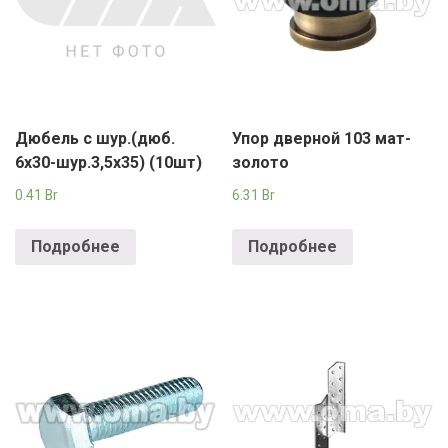
Дюбель с шур.(дюб.
Упор дверной 103 мат-
6х30-шур.3,5х35) (10шт)
золото
0.41
Br
6.31
Br
Подробнее
Подробнее