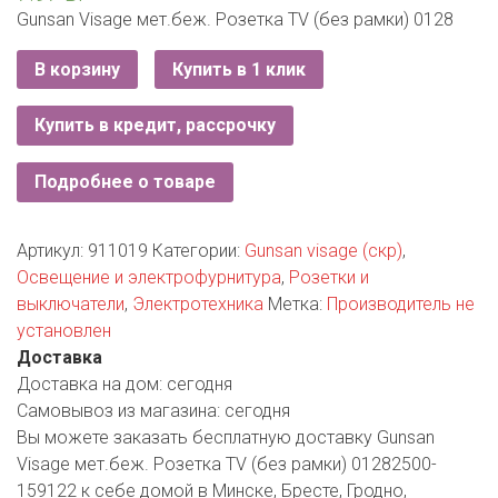
РОДНЫ КУТ
Gunsan Visage мет.беж. Розетка TV (без рамки) 0128
РУБЛЕВСКИЙ
В корзину
Купить в 1 клик
САНТА
Купить в кредит, рассрочку
СОСЕДИ
Подробнее о товаре
ХИТ!
Артикул:
911019
Категории:
Gunsan visage (скр)
,
Освещение и электрофурнитура
,
Розетки и
выключатели
,
Электротехника
Метка:
Производитель не
установлен
Доставка
Доставка на дом:
сегодня
Самовывоз из магазина:
сегодня
Вы можете заказать бесплатную доставку Gunsan
Visage мет.беж. Розетка TV (без рамки) 01282500-
159122 к себе домой в Минске, Бресте, Гродно,