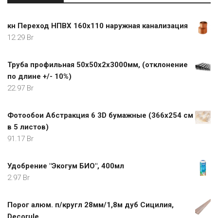
кн Переход НПВХ 160х110 наружная канализация
12.29
Br
Труба профильная 50х50х2х3000мм, (отклонение
по длине +/- 10%)
22.97
Br
Фотообои Абстракция 6 3D бумажные (366х254 см
в 5 листов)
91.17
Br
Удобрение "Экогум БИО", 400мл
2.97
Br
Порог алюм. п/кругл 28мм/1,8м дуб Сицилия,
Decorule