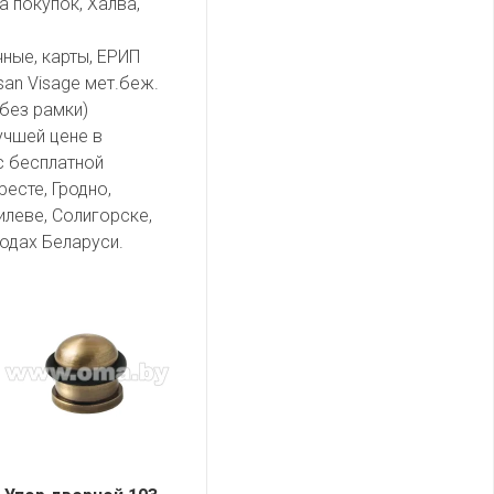
а покупок, Халва,
чные, карты, ЕРИП
an Visage мет.беж.
(без рамки)
учшей цене в
с бесплатной
есте, Гродно,
илеве, Солигорске,
одах Беларуси.