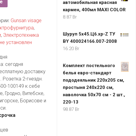
е
автомобильная красная
кармен, 400мл MAXI COLOR
8.87
Br
ории:
Gunsan visage
ектрофурнитура
,
Шуруп 5х45.Ц6.хр-Z ТУ
и
,
Электротехника
BY 400024166.007-2008
не установлен
16.20
Br
дня
а:
сегодня
Комплект постельного
есплатную доставку
белья евро-стандарт
. Розетка 2-гнездн.
пододеяльник 220х205 см,
500-100149 к себе
простыня 240х220 см,
, Гродно, Витебске,
наволочка 50х70 см - 2 шт.,
игорске, Борисове и
220-13
си.
98.87
Br
срочка
яцев