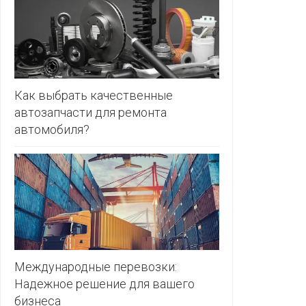
ЗЛАТКА
PULL&BE
ЗОРИНА
SERGE
КВАРТАЛ
ВКУСА
SHAGOVI
Как выбрать качественные
автозапчасти для ремонта
КОПЕЕЧКА
STRADIV
автомобиля?
КОПИЛКА
ZARA
КОРОНА
ПОСТТОРГ
РАДУГА
РОДНЫ
КУТ
Международные перевозки:
Надежное решение для вашего
РУБЛЕВСКИЙ
бизнеса