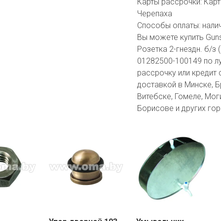
Карты рассрочки:
Карт
Черепаха
Способы оплаты:
нали
Вы можете купить Guns
Розетка 2-гнездн. б/з 
01282500-100149 по л
рассрочку или кредит 
доставкой в Минске, Бр
Витебске, Гомеле, Мог
Борисове и других гор