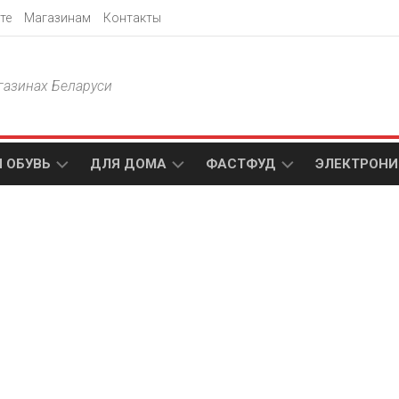
те
Магазинам
Контакты
газинах Беларуси
 ОБУВЬ
ДЛЯ ДОМА
ФАСТФУД
ЭЛЕКТРОНИ
Т
АКСАМИТ
ДОДО
МТС
ПИЦЦА
АМИ
ТЕХНО
МЕБЕЛЬ
ПАПА
ПЛЮС
ДЖОНС
П
БЛАКИТ
ЭЛЕКТРО
BURGER
ЦА
KING
ГАЛАМАРТ
5
ЭЛЕМЕНТ
АСТЕР
DOMINO`S
МАСТАК
PIZZA
A1