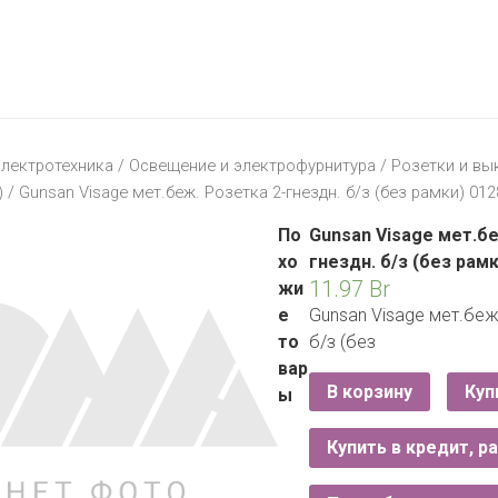
МАТЕРИК
KFC
I-
STORE
МИЛЯ
MCDONALD’S
LIFE
ОМА
:)
ПИНСКДРЕВ
лектротехника
/
Освещение и электрофурнитура
/
Розетки и вы
КОРОНА
)
/ Gunsan Visage мет.беж. Розетка 2-гнездн. б/з (без рамки) 01
ТЕХНО
СКЛАД
НА
По
Gunsan Visage мет.бе
МКАД
хо
гнездн. б/з (без рам
11.97
Br
жи
ТРИ
е
Gunsan Visage мет.беж
ЦЕНЫ
то
б/з (без
FIX
E
вар
PRICE
В корзину
Куп
ы
HOME&YOU
Купить в кредит, р
CARE
JYSK