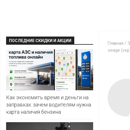
КРАВТ
АЛМИ
BERSHKA
МАГИЯ
БЕЛМАРКЕТ
CAPRICE
МИЛА
ДИОНИС
CONTE
ОСТРОВ
ПОСЛЕДНИЕ СКИДКИ И АКЦИИ
ВЕСТА
Главная
/
Э
ЧИСТОТЫ
H&M
visage (скр
И
ВИТАЛЮР
ВКУСА
KARI
ГИППО
HEALTH&BEAUTY
LC
ГРОШЫК
WAIKIKI
КАТАЛОГИ
AVON
ДОБРОНОМ
MARK
FORMELL
FABERLIC
Как экономить время и деньги на
ДОМАШНИЙ
заправках: зачем водителям нужна
MINIMAX
ORIFLAME
карта наличия бензина
ЕВРОКЭШ
MOTHER
ЕВРООПТ
OSTIN