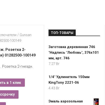
LADA
МОНОМА
УНИВЕРМАГИ
ДОКТОР
ТД
ВЕТ
“НА
RENAULT
ЦАРСКО
ИНТЕРНЕТ-
НЕМИГЕ”
ЗОЛОТО
21VEK.BY
МАГАЗИНЫ
ПЛАНЕТ
VOLKSW
ЗДОРОВ
ЦУМ
ZIKO
ТОП-ТОВАРЫ
ГУМ
7
ключатели
/
Gunsan
КАРАТ
282500-100149
БЕЛАРУ
Заготовка деревянная 746
I`M
ж. Розетка 2-
"Надпись "Любовь", 376х101
КИРМАШ
ки) 01282500-100149
мм, арт. 746
7.27
Br
. Розетка 2-гнездн.
1/4" Удлинитель 150мм
ить в 1 клик
KingTony 2221-06
4.43
Br
ассрочку
Эмаль аэрозольная