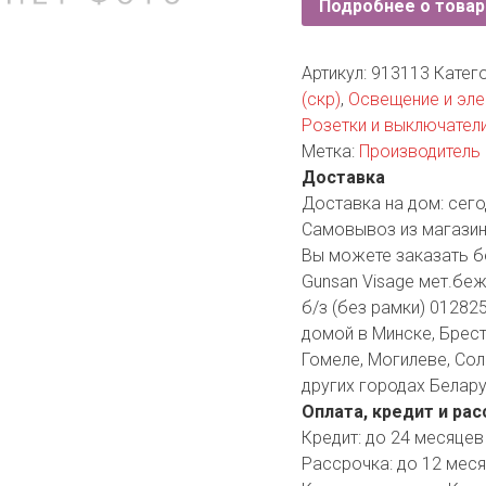
Подробнее о товар
YORK
AR
Артикул:
913113
Катег
(скр)
,
Освещение и эл
Розетки и выключател
TA
Метка:
Производитель 
Доставка
ARIUS
Доставка на дом:
сего
Самовывоз из магазин
Вы можете заказать б
Gunsan Visage мет.беж
б/з (без рамки) 01282
домой в Минске, Бресте
Гомеле, Могилеве, Сол
других городах Белару
Оплата, кредит и рас
Кредит:
до 24 месяцев
Рассрочка:
до 12 мес