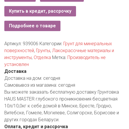
РОДНЫ КУТ
Купить в кредит, рассрочку
РУБЛЕВСКИЙ
Подробнее о товаре
САНТА
СОСЕДИ
Артикул:
939006
Категории:
Грунт для минеральных
поверхностей
,
Грунты
,
Лакокрасочные материалы и
ХИТ!
инструменты
,
Отделка
Метка:
Производитель не
установлен
Доставка
Доставка на дом:
сегодня
Самовывоз из магазина:
сегодня
Вы можете заказать бесплатную доставку Грунтовка
HAUS MASTER глубокого проникновения бесцветная
10л/10,0кг к себе домой в Минске, Бресте, Гродно,
Витебске, Гомеле, Могилеве, Солигорске, Борисове и
других городах Беларуси.
Оплата, кредит и рассрочка