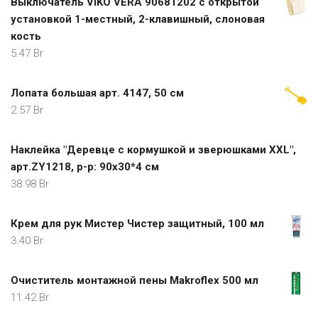
Выключатель VIKO VERA 90681202 с открытой
установкой 1-местный, 2-клавишный, слоновая
кость
5.47
Br
Лопата большая арт. 4147, 50 см
2.57
Br
Наклейка "Деревце с кормушкой и зверюшками XXL",
арт.ZY1218, р-р: 90х30*4 см
38.98
Br
Крем для рук Мистер Чистер защитный, 100 мл
3.40
Br
Очиститель монтажной пены Makroflex 500 мл
11.42
Br