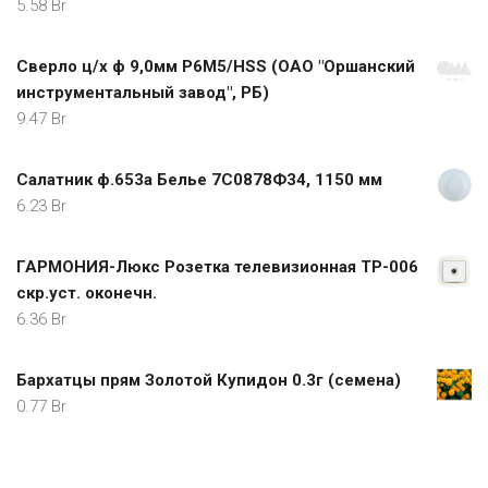
5.58
Br
Сверло ц/х ф 9,0мм Р6М5/HSS (ОАО "Оршанский
инструментальный завод", РБ)
9.47
Br
Салатник ф.653а Белье 7С0878Ф34, 1150 мм
6.23
Br
ГАРМОНИЯ-Люкс Розетка телевизионная ТР-006
скр.уст. оконечн.
6.36
Br
Бархатцы прям Золотой Купидон 0.3г (семена)
0.77
Br