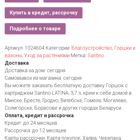
РОДНЫ КУТ
Купить в кредит, рассрочку
РУБЛЕВСКИЙ
Подробнее о товаре
САНТА
СОСЕДИ
Артикул:
1024604
Категории:
Благоустройство
,
Горшки и
вазоны
,
Уход за растениями
Метка:
Santino
ХИТ!
Доставка
Доставка на дом:
сегодня
Самовывоз из магазина:
сегодня
Вы можете заказать бесплатную доставку Горшок с
картриджем Santino LATINA, 3,7 л, крем к себе домой в
Минске, Бресте, Гродно, Витебске, Гомеле, Могилеве,
Солигорске, Борисове и других городах Беларуси.
Оплата, кредит и рассрочка
Кредит:
до 24 месяцев
Рассрочка:
до 12 месяцев
Карты рассрочки:
Карта покупок, Халва, Черепаха