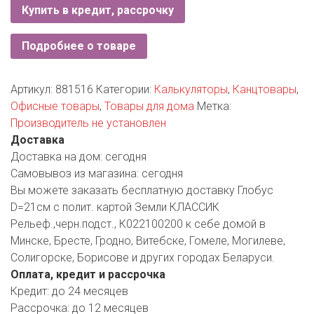
РОДНЫ КУТ
Купить в кредит, рассрочку
РУБЛЕВСКИЙ
Подробнее о товаре
САНТА
Артикул:
881516
Категории:
Калькуляторы
,
Канцтовары
,
СОСЕДИ
Офисные товары
,
Товары для дома
Метка:
Производитель не установлен
ХИТ!
Доставка
Доставка на дом:
сегодня
Самовывоз из магазина:
сегодня
Вы можете заказать бесплатную доставку Глобус
D=21см с полит. картой Земли КЛАССИК
Рельеф.,черн.подст., К022100200 к себе домой в
Минске, Бресте, Гродно, Витебске, Гомеле, Могилеве,
Солигорске, Борисове и других городах Беларуси.
Оплата, кредит и рассрочка
Кредит:
до 24 месяцев
Рассрочка:
до 12 месяцев