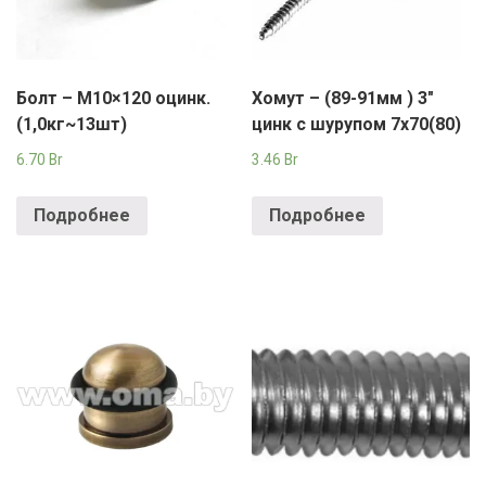
Болт – М10×120 оцинк.
Хомут – (89-91мм ) 3″
(1,0кг~13шт)
цинк с шурупом 7х70(80)
6.70
Br
3.46
Br
Подробнее
Подробнее