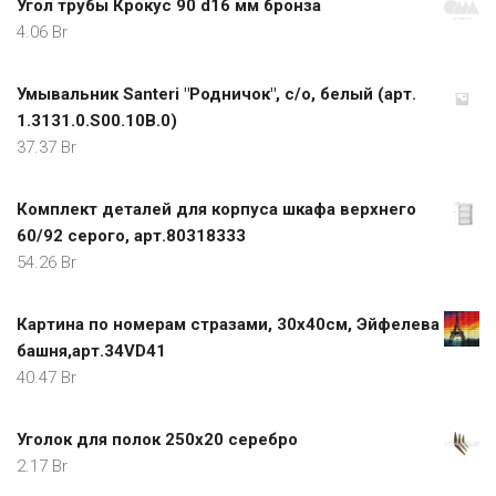
Угол трубы Крокус 90 d16 мм бронза
4.06
Br
Умывальник Santeri "Родничок", с/о, белый (арт.
1.3131.0.S00.10B.0)
37.37
Br
Комплект деталей для корпуса шкафа верхнего
60/92 серого, арт.80318333
54.26
Br
Картина по номерам стразами, 30х40см, Эйфелева
башня,арт.34VD41
40.47
Br
Уголок для полок 250х20 серебро
2.17
Br