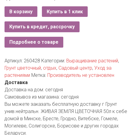
РОДНЫ КУТ
В корзину
Купить в 1 клик
РУБЛЕВСКИЙ
Купить в кредит, рассрочку
САНТА
СОСЕДИ
Подробнее о товаре
ХИТ!
Артикул:
260428
Категории:
Выращивание растений
,
Грунт цветочный
,
отдых
,
Садовый центр
,
Уход за
растениями
Метка:
Производитель не установлен
Доставка
Доставка на дом:
сегодня
Самовывоз из магазина:
сегодня
Вы можете заказать бесплатную доставку г Грунт
унив.нейтральн. ЖИВАЯ ЗЕМЛЯ ЦВЕТОЧНАЯ 50л к себе
домой в Минске, Бресте, Гродно, Витебске, Гомеле,
Могилеве, Солигорске, Борисове и других городах
Беларуси.