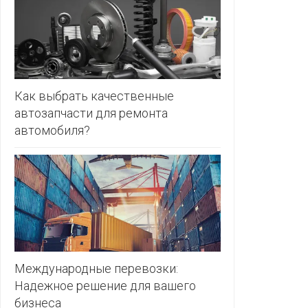
ЗЛАТКА
PULL&BE
ЗОРИНА
SERGE
КВАРТАЛ
ВКУСА
SHAGOVI
Как выбрать качественные
автозапчасти для ремонта
КОПЕЕЧКА
STRADIV
автомобиля?
КОПИЛКА
ZARA
КОРОНА
ПОСТТОРГ
РАДУГА
РОДНЫ
КУТ
Международные перевозки:
Надежное решение для вашего
РУБЛЕВСКИЙ
бизнеса