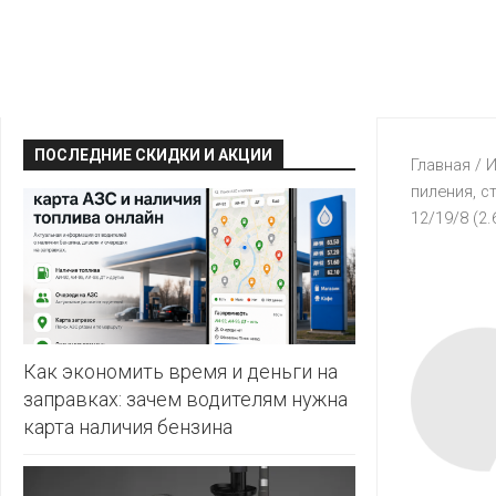
КРАВТ
АЛМИ
BERSHKA
МАГИЯ
БЕЛМАРКЕТ
CAPRICE
МИЛА
ДИОНИС
CONTE
ОСТРОВ
ПОСЛЕДНИЕ СКИДКИ И АКЦИИ
ВЕСТА
Главная
/
И
ЧИСТОТЫ
H&M
пиления, с
И
ВИТАЛЮР
12/19/8 (2.
ВКУСА
KARI
ГИППО
HEALTH&BEAUTY
LC
ГРОШЫК
WAIKIKI
КАТАЛОГИ
AVON
ДОБРОНОМ
MARK
FORMELL
FABERLIC
Как экономить время и деньги на
ДОМАШНИЙ
заправках: зачем водителям нужна
MINIMAX
ORIFLAME
карта наличия бензина
ЕВРОКЭШ
MOTHER
ЕВРООПТ
OSTIN