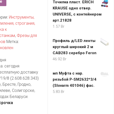
е
Точилка пласт. ERICH
KRAUSE одно отвер.
UNIVERSE, с контейнером
ории:
Инструменты,
арт.21828
иления, строгания,
1.57
Br
ка к
 станкам
,
Фрезы для
Профиль д/LED ленты
ров
Метка:
круглый широкий 2 м
ановлен
CAB283 серебро Feron
46.92
Br
дня
а:
сегодня
есплатную доставку
мп Муфта с нар.
9/8 (2.608.628.343)
резьбой P-SM2632*3/4
 Бресте, Гродно,
(Slovarm 401046) фас.
илеве, Солигорске,
5.83
Br
одах Беларуси.
срочка