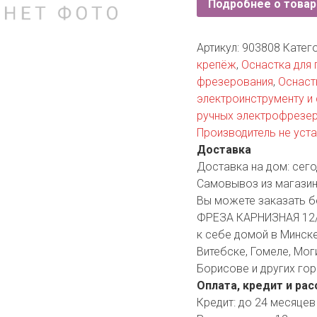
Подробнее о товар
YORK
AR
Артикул:
903808
Катег
крепёж
,
Оснастка для п
фрезерования
,
Оснаст
TA
электроинструменту и
ручных электрофрезе
ARIUS
Производитель не уст
Доставка
Доставка на дом:
сего
Самовывоз из магазин
Вы можете заказать б
ФРЕЗА КАРНИЗНАЯ 12/1
к себе домой в Минске,
Витебске, Гомеле, Мог
Борисове и других гор
Оплата, кредит и рас
Кредит:
до 24 месяцев