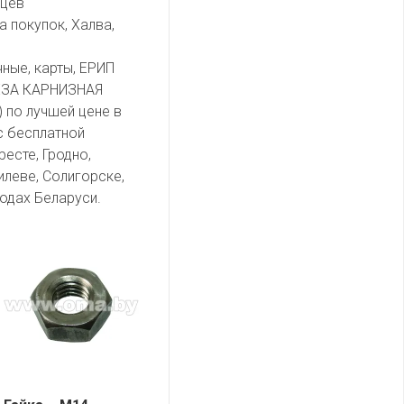
яцев
а покупок, Халва,
чные, карты, ЕРИП
ЕЗА КАРНИЗНАЯ
) по лучшей цене в
с бесплатной
есте, Гродно,
илеве, Солигорске,
одах Беларуси.