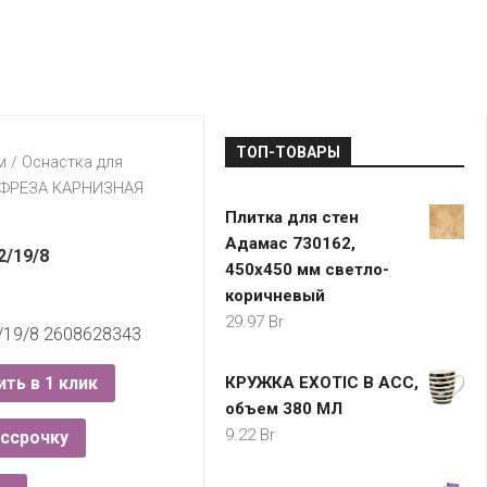
LADA
МОНОМА
УНИВЕРМАГИ
ДОКТОР
ТД
ВЕТ
“НА
RENAULT
ЦАРСКО
ИНТЕРНЕТ-
НЕМИГЕ”
ЗОЛОТО
21VEK.BY
МАГАЗИНЫ
ПЛАНЕТ
VOLKSW
ЗДОРОВ
ЦУМ
ZIKO
ТОП-ТОВАРЫ
ГУМ
7
м
/
Оснастка для
КАРАТ
 ФРЕЗА КАРНИЗНАЯ
БЕЛАРУ
Плитка для стен
I`M
Адамас 730162,
КИРМАШ
/19/8
450х450 мм светло-
коричневый
29.97
Br
19/8 2608628343
ить в 1 клик
КРУЖКА EXOTIC В АСС,
объем 380 МЛ
9.22
Br
ассрочку