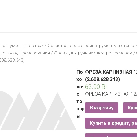
МАТЕРИК
KFC
I-
STORE
МИЛЯ
MCDONALD’S
LIFE
ОМА
:)
ПИНСКДРЕВ
нструменты, крепёж
/
Оснастка к электроинструменту и станка
КОРОНА
трогания, фрезерования
/
Фрезы для ручных электрофрезеров
/
ТЕХНО
СКЛАД
608.628.343)
НА
МКАД
По
ФРЕЗА КАРНИЗНАЯ 12
хо
(2.608.628.343)
ТРИ
63.90
Br
жи
ЦЕНЫ
е
ФРЕЗА КАРНИЗНАЯ 12/
FIX
E
то
PRICE
В корзину
Куп
вар
ы
HOME&YOU
Купить в кредит, р
CARE
JYSK