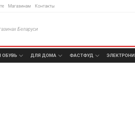
те
Магазинам
Контакты
газинах Беларуси
 ОБУВЬ
ДЛЯ ДОМА
ФАСТФУД
ЭЛЕКТРОНИ
Т
АКСАМИТ
ДОДО
МТС
ПИЦЦА
АМИ
ТЕХНО
МЕБЕЛЬ
ПАПА
ПЛЮС
ДЖОНС
П
БЛАКИТ
ЭЛЕКТРО
BURGER
ЦА
KING
ГАЛАМАРТ
5
ЭЛЕМЕНТ
АСТЕР
DOMINO`S
МАСТАК
PIZZA
A1