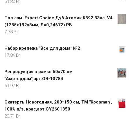
54.80
Br
Пол лам. Expert Choice Дуб Атомик K392 33кл. V4
(1285х192х8мм, S=0,24672) РБ
7.78
Br
Набор крепежа "Все для дома" №2
17.84
Br
Репродукция в рамке 50x70 см
"Амстердам",арт.OB-13784
64.97
Br
Скатерть Новогодняя, 200*150 см, ТМ "Koopman",
100% п/э, крас,арт.CY2601350
20.71
Br