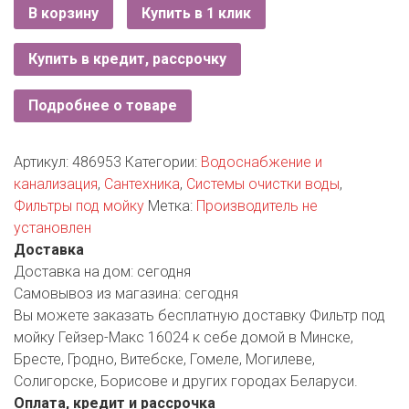
РОДНЫ КУТ
В корзину
Купить в 1 клик
РУБЛЕВСКИЙ
Купить в кредит, рассрочку
САНТА
Подробнее о товаре
СОСЕДИ
Артикул:
486953
Категории:
Водоснабжение и
ХИТ!
канализация
,
Сантехника
,
Системы очистки воды
,
Фильтры под мойку
Метка:
Производитель не
установлен
Доставка
Доставка на дом:
сегодня
Самовывоз из магазина:
сегодня
Вы можете заказать бесплатную доставку Фильтр под
мойку Гейзер-Макс 16024 к себе домой в Минске,
Бресте, Гродно, Витебске, Гомеле, Могилеве,
Солигорске, Борисове и других городах Беларуси.
Оплата, кредит и рассрочка