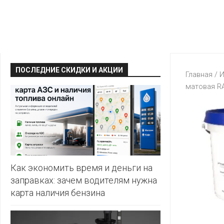
КРАВТ
АЛМИ
BERSHKA
МАГИЯ
БЕЛМАРКЕТ
CAPRICE
МИЛА
ДИОНИС
CONTE
ОСТРОВ
ПОСЛЕДНИЕ СКИДКИ И АКЦИИ
ВЕСТА
Главная
/
И
ЧИСТОТЫ
H&M
матовая RA
И
ВИТАЛЮР
ВКУСА
KARI
ГИППО
HEALTH&BEAUTY
LC
ГРОШЫК
WAIKIKI
КАТАЛОГИ
AVON
ДОБРОНОМ
MARK
FORMELL
FABERLIC
Как экономить время и деньги на
ДОМАШНИЙ
заправках: зачем водителям нужна
MINIMAX
ORIFLAME
карта наличия бензина
ЕВРОКЭШ
MOTHER
ЕВРООПТ
OSTIN