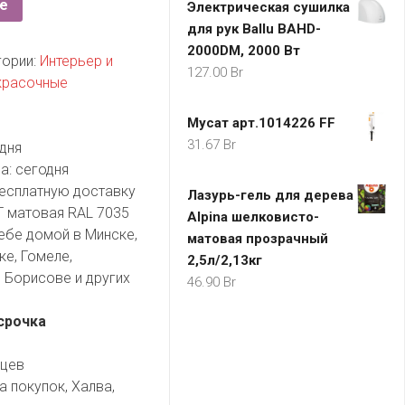
е
Электрическая сушилка
для рук Ballu BAHD-
2000DM, 2000 Вт
гории:
Интерьер и
127.00
Br
красочные
Мусат арт.1014226 FF
31.67
Br
дня
а:
сегодня
есплатную доставку
Лазурь-гель для дерева
 матовая RAL 7035
Alpina шелковисто-
ебе домой в Минске,
матовая прозрачный
ке, Гомеле,
2,5л/2,13кг
 Борисове и других
46.90
Br
срочка
яцев
а покупок, Халва,