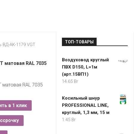
LADA
МОНОМА
УНИВЕРМАГИ
ДОКТОР
ТД
ВЕТ
“НА
RENAULT
ЦАРСКО
ИНТЕРНЕТ-
НЕМИГЕ”
ЗОЛОТО
21VEK.BY
МАГАЗИНЫ
ПЛАНЕТ
VOLKSW
ЗДОРОВ
ЦУМ
ZIKO
ТОП-ТОВАРЫ
ГУМ
7
ь ВД-АК-1179 VGT
КАРАТ
БЕЛАРУ
Воздуховод круглый
I`M
T матовая RAL 7035
ПВХ D150, L=1м
КИРМАШ
(арт.15ВП1)
14.65
Br
 матовая RAL 7035
Косильный шнур
ить в 1 клик
PROFESSIONAL LINE,
круглый, 1,3 мм, 15 м
1.45
Br
ассрочку