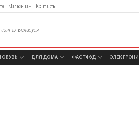
те
Магазинам
Контакты
газинах Беларуси
 ОБУВЬ
ДЛЯ ДОМА
ФАСТФУД
ЭЛЕКТРОНИ
Т
АКСАМИТ
ДОДО
МТС
ПИЦЦА
АМИ
ТЕХНО
МЕБЕЛЬ
ПАПА
ПЛЮС
ДЖОНС
П
БЛАКИТ
ЭЛЕКТРО
BURGER
ЦА
KING
ГАЛАМАРТ
5
ЭЛЕМЕНТ
АСТЕР
DOMINO`S
МАСТАК
PIZZA
A1