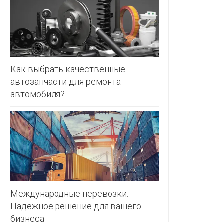
ЗЛАТКА
PULL&BE
ЗОРИНА
SERGE
КВАРТАЛ
ВКУСА
SHAGOVI
Как выбрать качественные
автозапчасти для ремонта
КОПЕЕЧКА
STRADIV
автомобиля?
КОПИЛКА
ZARA
КОРОНА
ПОСТТОРГ
РАДУГА
РОДНЫ
КУТ
Международные перевозки:
Надежное решение для вашего
РУБЛЕВСКИЙ
бизнеса