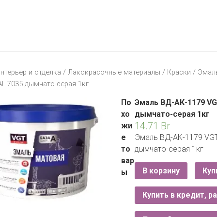
МАТЕРИК
KFC
I-
STORE
МИЛЯ
MCDONALD’S
LIFE
ОМА
:)
ПИНСКДРЕВ
нтерьер и отделка
/
Лакокрасочные материалы
/
Краски
/ Эмал
КОРОНА
L 7035 дымчато-серая 1кг
ТЕХНО
СКЛАД
НА
По
Эмаль ВД-АК-1179 VG
МКАД
хо
дымчато-серая 1кг
14.71
Br
жи
ТРИ
е
Эмаль ВД-АК-1179 VGT
ЦЕНЫ
то
дымчато-серая 1кг
FIX
E
вар
PRICE
В корзину
Куп
ы
HOME&YOU
Купить в кредит, р
CARE
JYSK