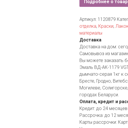
Подробнее о товар
YORK
AR
Артикул:
1120879
Кате
отделка
,
Краски
,
Лако
материалы
TA
Доставка
Доставка на дом:
сего
ARIUS
Самовывоз из магазин
Вы можете заказать б
Эмаль ВД-АК-1179 VGT
дымчато-серая 1кг к с
Бресте, Гродно, Витебс
Могилеве, Солигорске,
городах Беларуси.
Оплата, кредит и рас
Кредит:
до 24 месяцев
Рассрочка:
до 12 мес
Карты рассрочки:
Карт