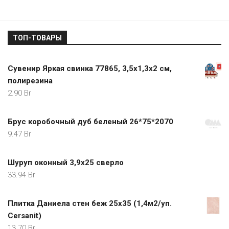
ТОП-ТОВАРЫ
Сувенир Яркая свинка 77865, 3,5х1,3х2 см,
полирезина
2.90
Br
Брус коробочный дуб беленый 26*75*2070
9.47
Br
Шуруп оконный 3,9х25 сверло
33.94
Br
Плитка Даниела стен беж 25х35 (1,4м2/уп.
Cersanit)
13.70
Br