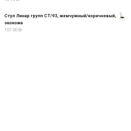
Стул Линар групп СТ/93, жемчужный/коричневый,
экокожа
107.00
Br