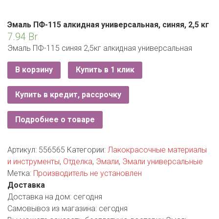
РОДНЫ КУТ
РУБЛЕВСКИЙ
Эмаль ПФ-115 алкидная универсальная, синяя, 2,5 кг
7.94
Br
САНТА
Эмаль ПФ-115 синяя 2,5кг алкидная универсальная
СОСЕДИ
В корзину
Купить в 1 клик
ХИТ!
Купить в кредит, рассрочку
Подробнее о товаре
Артикул:
556565
Категории:
Лакокрасочные материалы
и инструменты
,
Отделка
,
Эмали
,
Эмали универсальные
Метка:
Производитель не установлен
Доставка
Доставка на дом:
сегодня
Самовывоз из магазина:
сегодня