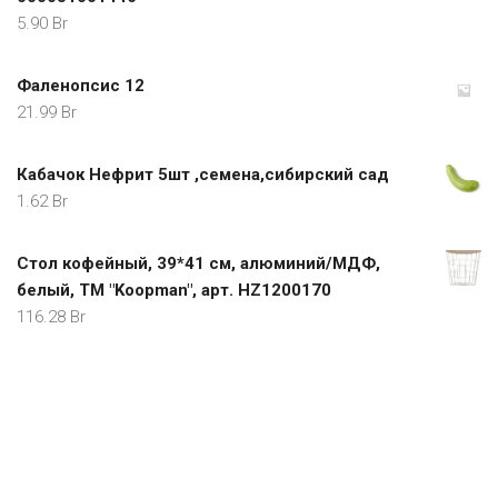
5.90
Br
Фаленопсис 12
21.99
Br
Кабачок Нефрит 5шт ,семена,сибирский сад
1.62
Br
Стол кофейный, 39*41 см, алюминий/МДФ,
белый, ТМ "Koopman", арт. HZ1200170
116.28
Br