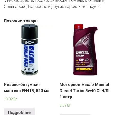
Минске, Бресте, Гродно, Витебске, Гомеле, Могилеве,
Солигорске, Борисове и других городах Беларуси.
Похожие товары
Резино-битумная
Моторное масло Mannol
мастика FN415, 520 мл
Diesel Turbo 5w40 CI-4/SL
1 литр
13.02
Br
8.59
Br
Подробнее