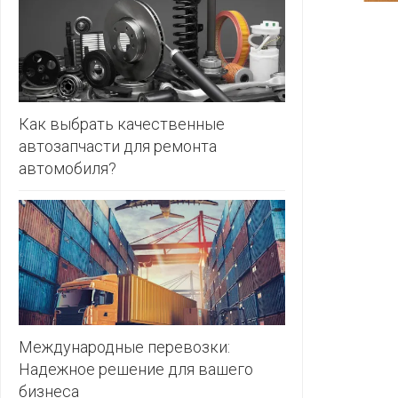
ЗЛАТКА
PULL&BE
ЗОРИНА
SERGE
КВАРТАЛ
ВКУСА
SHAGOVI
Как выбрать качественные
автозапчасти для ремонта
КОПЕЕЧКА
STRADIV
автомобиля?
КОПИЛКА
ZARA
КОРОНА
ПОСТТОРГ
РАДУГА
РОДНЫ
КУТ
Международные перевозки:
Надежное решение для вашего
РУБЛЕВСКИЙ
бизнеса