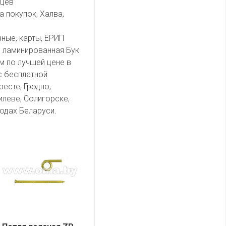
яцев
а покупок, Халва,
чные, карты, ЕРИП
 ламинированная Бук
м по лучшей цене в
с бесплатной
есте, Гродно,
илеве, Солигорске,
одах Беларуси.