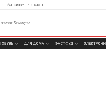
те
Магазинам
Контакты
газинах Беларуси
 ОБУВЬ
ДЛЯ ДОМА
ФАСТФУД
ЭЛЕКТРОНИ
Т
АКСАМИТ
ДОДО
МТС
ПИЦЦА
АМИ
ТЕХНО
МЕБЕЛЬ
ПАПА
ПЛЮС
ДЖОНС
П
БЛАКИТ
ЭЛЕКТРО
BURGER
ЦА
KING
ГАЛАМАРТ
5
ЭЛЕМЕНТ
АСТЕР
DOMINO`S
МАСТАК
PIZZA
A1