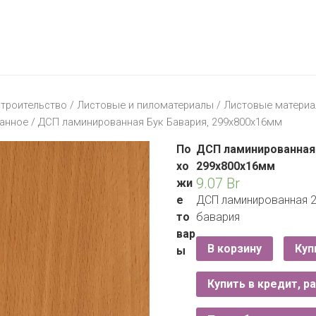
МАТЕРИК
KFC
I-
STORE
МИЛЯ
MCDONALD’S
LIFE
ОМА
:)
ПИНСКДРЕВ
троительство
/
Листовые и пиломатериалы
/
Листовые матери
КОРОНА
анное
/ ДСП ламинированная Бук Бавария, 299х800х16мм
ТЕХНО
СКЛАД
НА
По
ДСП ламинированная 
МКАД
хо
299х800х16мм
9.07
Br
жи
ТРИ
е
ДСП ламинированная 2
ЦЕНЫ
то
бавария
FIX
E
вар
PRICE
В корзину
Куп
ы
HOME&YOU
Купить в кредит, р
CARE
JYSK