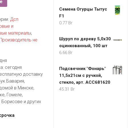
е
Семена Огурцы Тытус
F1
ории:
Дсп
0.77
Br
овые и
вые материалы
,
Шуруп по дереву 5,0х30
Производитель не
оцинкованный, 100 шт
6.66
Br
дня
а:
сегодня
Подсвечник "Фонарь"
есплатную доставку
11,5х21см с ручкой,
ук Бавария,
стекло, арт. ACC681620
домой в Минске,
45.31
Br
ке, Гомеле,
 Борисове и других
срочка