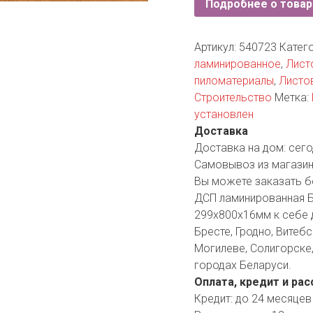
Подробнее о товар
YORK
AR
Артикул:
540723
Катег
ламинированное
,
Лист
пиломатериалы
,
Листо
TA
Строительство
Метка:
установлен
ARIUS
Доставка
Доставка на дом:
сего
Самовывоз из магазин
Вы можете заказать б
ДСП ламинированная Б
299х800х16мм к себе 
Бресте, Гродно, Витебс
Могилеве, Солигорске,
городах Беларуси.
Оплата, кредит и рас
Кредит:
до 24 месяцев