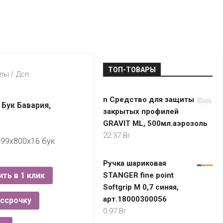
LADA
МОНОМА
УНИВЕРМАГИ
ДОКТОР
ТД
ВЕТ
“НА
RENAULT
ЦАРСКО
ИНТЕРНЕТ-
НЕМИГЕ”
ЗОЛОТО
21VEK.BY
МАГАЗИНЫ
ПЛАНЕТ
VOLKSW
ЗДОРОВ
ЦУМ
ZIKO
ТОП-ТОВАРЫ
ГУМ
7
алы
/
Дсп
КАРАТ
БЕЛАРУ
n Средство для защиты
I`M
Бук Бавария,
закрытых профилей
КИРМАШ
GRAVIT ML, 500мл.аэрозоль
22.37
Br
99х800х16 бук
Ручка шариковая
ить в 1 клик
STANGER fine point
Softgrip M 0,7 синяя,
арт.18000300056
ассрочку
0.97
Br