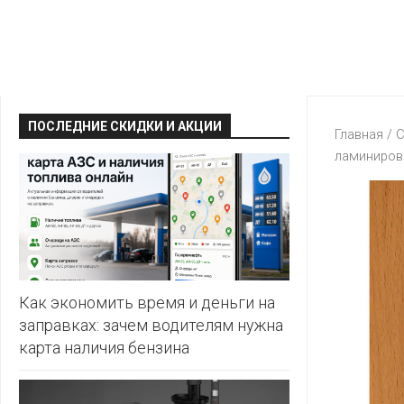
КРАВТ
АЛМИ
BERSHKA
МАГИЯ
БЕЛМАРКЕТ
CAPRICE
МИЛА
ДИОНИС
CONTE
ОСТРОВ
ПОСЛЕДНИЕ СКИДКИ И АКЦИИ
ВЕСТА
Главная
/
С
ЧИСТОТЫ
H&M
ламиниров
И
ВИТАЛЮР
ВКУСА
KARI
ГИППО
HEALTH&BEAUTY
LC
ГРОШЫК
WAIKIKI
КАТАЛОГИ
AVON
ДОБРОНОМ
MARK
FORMELL
FABERLIC
Как экономить время и деньги на
ДОМАШНИЙ
заправках: зачем водителям нужна
MINIMAX
ORIFLAME
карта наличия бензина
ЕВРОКЭШ
MOTHER
ЕВРООПТ
OSTIN