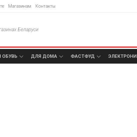
те
Магазинам
Контакты
газинах Беларуси
 ОБУВЬ
ДЛЯ ДОМА
ФАСТФУД
ЭЛЕКТРОНИ
Т
АКСАМИТ
ДОДО
МТС
ПИЦЦА
АМИ
ТЕХНО
МЕБЕЛЬ
ПАПА
ПЛЮС
ДЖОНС
П
БЛАКИТ
ЭЛЕКТРО
BURGER
ЦА
KING
ГАЛАМАРТ
5
ЭЛЕМЕНТ
АСТЕР
DOMINO`S
МАСТАК
PIZZA
A1