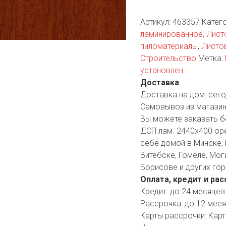
YORK
AR
Артикул:
463357
Катег
ламинированное
,
Лист
пиломатериалы
,
Листо
Строительство
Метка:
TA
установлен
Доставка
ARIUS
Доставка на дом:
сего
Самовывоз из магазин
Вы можете заказать б
ДСП лам. 2440х400 оре
себе домой в Минске, 
Витебске, Гомеле, Мог
Борисове и других гор
Оплата, кредит и рас
Кредит:
до 24 месяцев
Рассрочка:
до 12 мес
Карты рассрочки:
Карт