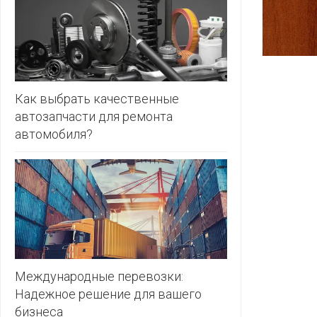
ЗЛАТКА
PULL&BE
ЗОРИНА
SERGE
КВАРТАЛ
ВКУСА
SHAGOVI
Как выбрать качественные
автозапчасти для ремонта
КОПЕЕЧКА
STRADIV
автомобиля?
КОПИЛКА
ZARA
КОРОНА
ПОСТТОРГ
РАДУГА
РОДНЫ
КУТ
Международные перевозки:
Надежное решение для вашего
РУБЛЕВСКИЙ
бизнеса