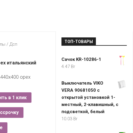
LADA
МОНОМА
УНИВЕРМАГИ
ДОКТОР
ТД
ВЕТ
“НА
RENAULT
ЦАРСКО
ИНТЕРНЕТ-
НЕМИГЕ”
ЗОЛОТО
21VEK.BY
МАГАЗИНЫ
ПЛАНЕТ
VOLKSW
ЗДОРОВ
ЦУМ
ZIKO
ТОП-ТОВАРЫ
ГУМ
7
алы
/
Дсп
КАРАТ
БЕЛАРУ
Сачок KR-10286-1
I`M
рех итальянский
4.47
Br
КИРМАШ
2440х400 орех
Выключатель VIKO
VERA 90681050 с
ить в 1 клик
открытой установкой 1-
местный, 2-клавишный, с
подсветкой, белый
ассрочку
10.03
Br
е