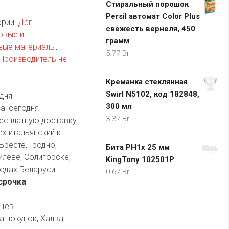
Стиральный порошок
Persil автомат Color Plus
ории:
Дсп
свежесть вернеля, 450
овые и
грамм
вые материалы
,
5.77
Br
Производитель не
Креманка стеклянная
Swirl N5102, код 182848,
дня
300 мл
а:
сегодня
3.37
Br
есплатную доставку
х итальянский к
Бресте, Гродно,
Бита PH1х 25 мм
илеве, Солигорске,
KingTony 102501P
одах Беларуси.
0.67
Br
срочка
яцев
а покупок, Халва,