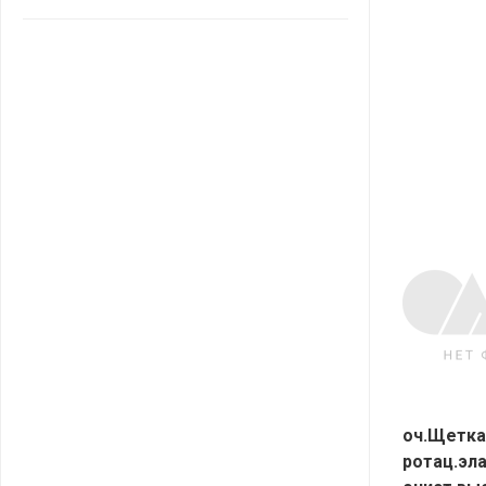
САНТА
СОСЕДИ
ХИТ!
оч.Щетка
ротац.эла