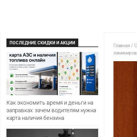
КРАВТ
АЛМИ
BERSHKA
МАГИЯ
БЕЛМАРКЕТ
CAPRICE
МИЛА
ДИОНИС
CONTE
ОСТРОВ
ПОСЛЕДНИЕ СКИДКИ И АКЦИИ
ВЕСТА
Главная
/
С
ЧИСТОТЫ
H&M
ламиниров
И
ВИТАЛЮР
ВКУСА
KARI
ГИППО
HEALTH&BEAUTY
LC
ГРОШЫК
WAIKIKI
КАТАЛОГИ
AVON
ДОБРОНОМ
MARK
FORMELL
FABERLIC
Как экономить время и деньги на
ДОМАШНИЙ
заправках: зачем водителям нужна
MINIMAX
ORIFLAME
карта наличия бензина
ЕВРОКЭШ
MOTHER
ЕВРООПТ
OSTIN