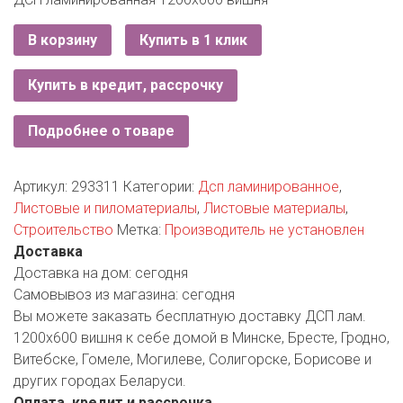
ЕВРОКЭШ
MARK FORMELLE
FIX PRICE
VOLKSWAGEN
ZIKO
ГУМ
В корзину
Купить в 1 клик
ЕВРООПТ
MINIMAX
HOME&YOU
7 КАРАТ
БЕЛАРУСЬ
ЗЛАТКА
Купить в кредит, рассрочку
MOTHERCARE
JYSK
I`M
КИРМАШ
ЗОРИНА
OSTIN
Подробнее о товаре
YORK
КВАРТАЛ ВКУСА
PULL&BEAR
Артикул:
293311
Категории:
Дсп ламинированное
,
КОПЕЕЧКА
Листовые и пиломатериалы
,
Листовые материалы
,
SERGE
Строительство
Метка:
Производитель не установлен
КОПИЛКА
Доставка
SHAGOVITA
Доставка на дом:
сегодня
КОРОНА
STRADIVARIUS
Самовывоз из магазина:
сегодня
Вы можете заказать бесплатную доставку ДСП лам.
ПОСТТОРГ
ZARA
1200х600 вишня к себе домой в Минске, Бресте, Гродно,
Витебске, Гомеле, Могилеве, Солигорске, Борисове и
РАДУГА
других городах Беларуси.
Оплата, кредит и рассрочка