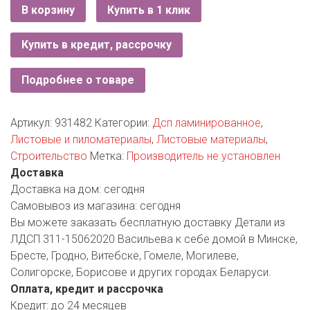
РОДНЫ КУТ
В корзину
Купить в 1 клик
РУБЛЕВСКИЙ
Купить в кредит, рассрочку
САНТА
Подробнее о товаре
СОСЕДИ
Артикул:
931482
Категории:
Дсп ламинированное
,
ХИТ!
Листовые и пиломатериалы
,
Листовые материалы
,
Строительство
Метка:
Производитель не установлен
Доставка
Доставка на дом:
сегодня
Самовывоз из магазина:
сегодня
Вы можете заказать бесплатную доставку Детали из
ЛДСП 311-15062020 Васильева к себе домой в Минске,
Бресте, Гродно, Витебске, Гомеле, Могилеве,
Солигорске, Борисове и других городах Беларуси.
Оплата, кредит и рассрочка
Кредит:
до 24 месяцев