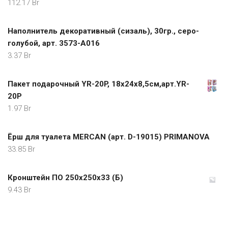
112.17
Br
Наполнитель декоративный (сизаль), 30гр., серо-
голубой, арт. 3573-А016
3.37
Br
Пакет подарочный YR-20P, 18х24х8,5см,арт.YR-
20P
1.97
Br
Ёрш для туалета MERCAN (арт. D-19015) PRIMANOVA
33.85
Br
Кронштейн ПО 250х250х33 (Б)
9.43
Br