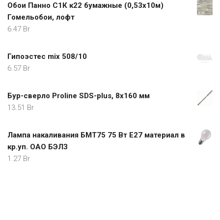
Обои Панно С1К к22 бумажные (0,53х10м)
Гомельобои, лофт
6.47
Br
Гипоэстес mix 508/10
6.57
Br
Бур-сверло Proline SDS-plus, 8x160 мм
13.51
Br
Лампа накаливания БМТ75 75 Вт Е27 материал в
кр.уп. ОАО БЭЛЗ
1.27
Br