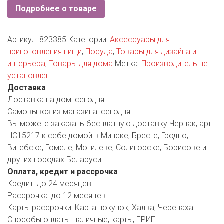
РОДНЫ КУТ
Подробнее о товаре
РУБЛЕВСКИЙ
Артикул:
823385
Категории:
Аксессуары для
САНТА
приготовления пищи
,
Посуда
,
Товары для дизайна и
интерьера
,
Товары для дома
Метка:
Производитель не
СОСЕДИ
установлен
Доставка
ХИТ!
Доставка на дом:
сегодня
Самовывоз из магазина:
сегодня
Вы можете заказать бесплатную доставку Черпак, арт.
HC15217 к себе домой в Минске, Бресте, Гродно,
Витебске, Гомеле, Могилеве, Солигорске, Борисове и
других городах Беларуси.
Оплата, кредит и рассрочка
Кредит:
до 24 месяцев
Рассрочка:
до 12 месяцев
Карты рассрочки:
Карта покупок, Халва, Черепаха
Способы оплаты:
наличные, карты, ЕРИП