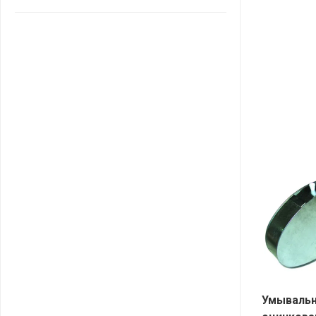
САНТА
СОСЕДИ
ХИТ!
Умываль