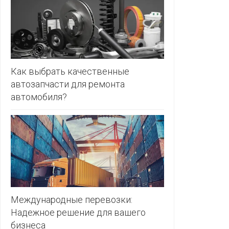
ЗЛАТКА
PULL&BE
ЗОРИНА
SERGE
КВАРТАЛ
ВКУСА
SHAGOVI
Как выбрать качественные
автозапчасти для ремонта
КОПЕЕЧКА
STRADIV
автомобиля?
КОПИЛКА
ZARA
КОРОНА
ПОСТТОРГ
РАДУГА
РОДНЫ
КУТ
Международные перевозки:
Надежное решение для вашего
РУБЛЕВСКИЙ
бизнеса