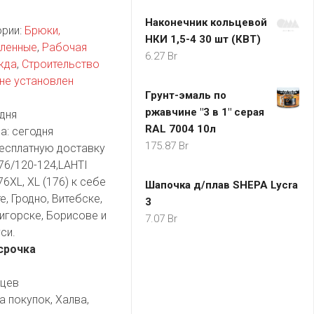
Наконечник кольцевой
ории:
Брюки,
НКИ 1,5-4 30 шт (КВТ)
пленные
,
Рабочая
6.27
Br
жда
,
Строительство
не установлен
Грунт-эмаль по
ржавчине "3 в 1" серая
дня
RAL 7004 10л
а:
сегодня
175.87
Br
есплатную доставку
176/120-124,LAHTI
6XL, XL (176) к себе
Шапочка д/плав SHEPA Lycra
, Гродно, Витебске,
3
игорске, Борисове и
7.07
Br
си.
срочка
яцев
а покупок, Халва,