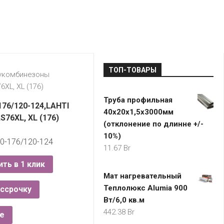
LADA
МОНОМА
УНИВЕРМАГИ
ДОКТОР
ТД
ВЕТ
“НА
RENAULT
ЦАРСКО
ИНТЕРНЕТ-
НЕМИГЕ”
ЗОЛОТО
21VEK.BY
МАГАЗИНЫ
ПЛАНЕТ
VOLKSW
ЗДОРОВ
ЦУМ
ZIKO
ТОП-ТОВАРЫ
ГУМ
7
лукомбинезоны
КАРАТ
6XL, XL (176)
БЕЛАРУ
Труба профильная
I`M
176/120-124,LAHTI
40х20х1,5х3000мм
КИРМАШ
S76XL, XL (176)
(отклонение по длинне +/-
10%)
70-176/120-124
11.67
Br
ить в 1 клик
Мат нагревательный
Теплолюкс Alumia 900
ассрочку
Вт/6,0 кв.м
442.38
Br
е