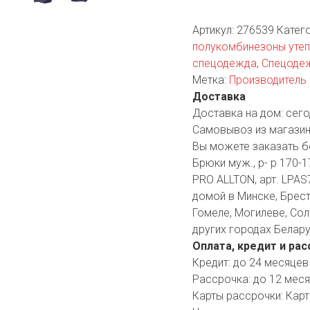
YORK
AR
Артикул:
276539
Катег
полукомбинезоны уте
спецодежда
,
Спецоде
Метка:
Производитель 
TA
Доставка
Доставка на дом:
сего
ARIUS
Самовывоз из магазин
Вы можете заказать б
Брюки муж., р- р 170-
PRO ALLTON, арт. LPAS7
домой в Минске, Бресте
Гомеле, Могилеве, Сол
других городах Белару
Оплата, кредит и рас
Кредит:
до 24 месяцев
Рассрочка:
до 12 мес
Карты рассрочки:
Карт