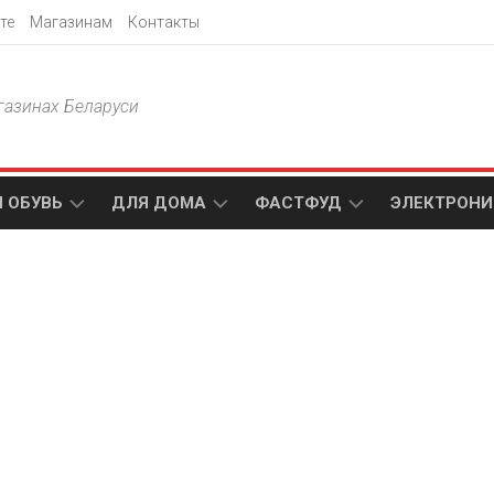
те
Магазинам
Контакты
газинах Беларуси
 ОБУВЬ
ДЛЯ ДОМА
ФАСТФУД
ЭЛЕКТРОНИ
Т
АКСАМИТ
ДОДО
МТС
ПИЦЦА
АМИ
ТЕХНО
МЕБЕЛЬ
ПАПА
ПЛЮС
ДЖОНС
П
БЛАКИТ
ЭЛЕКТРО
BURGER
ЦА
KING
ГАЛАМАРТ
5
ЭЛЕМЕНТ
АСТЕР
DOMINO`S
МАСТАК
PIZZA
A1