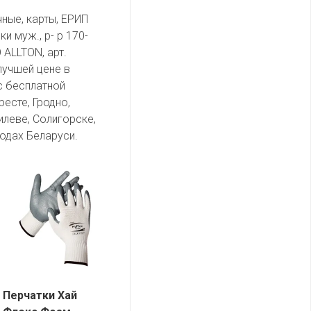
чные, карты, ЕРИП
и муж., р- р 170-
 ALLTON, арт.
лучшей цене в
с бесплатной
есте, Гродно,
илеве, Солигорске,
одах Беларуси.
Перчатки Хай