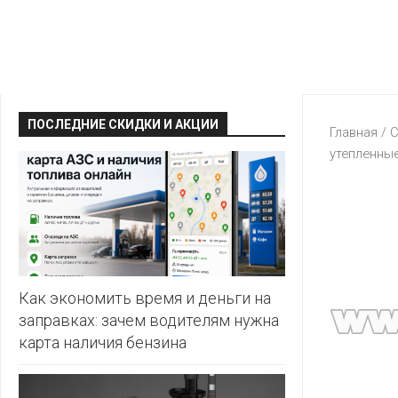
КРАВТ
АЛМИ
BERSHKA
МАГИЯ
БЕЛМАРКЕТ
CAPRICE
МИЛА
ДИОНИС
CONTE
ОСТРОВ
ПОСЛЕДНИЕ СКИДКИ И АКЦИИ
ВЕСТА
Главная
/
С
ЧИСТОТЫ
H&M
утепленны
И
ВИТАЛЮР
ВКУСА
KARI
ГИППО
HEALTH&BEAUTY
LC
ГРОШЫК
WAIKIKI
КАТАЛОГИ
AVON
ДОБРОНОМ
MARK
FORMELL
FABERLIC
Как экономить время и деньги на
ДОМАШНИЙ
заправках: зачем водителям нужна
MINIMAX
ORIFLAME
карта наличия бензина
ЕВРОКЭШ
MOTHER
ЕВРООПТ
OSTIN