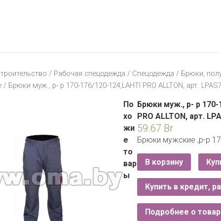
МАТЕРИК
KFC
I-
STORE
МИЛЯ
MCDONALD’S
LIFE
ОМА
:)
ПИНСКДРЕВ
троительство
/
Рабочая спецодежда
/
Спецодежда
/
Брюки, по
КОРОНА
е
/ Брюки муж., р- р 170-176/120-124,LAHTI PRO ALLTON, арт. LPAS7
ТЕХНО
СКЛАД
НА
По
Брюки муж., р- р 170-
МКАД
хо
PRO ALLTON, арт. LPA
59.67
Br
жи
ТРИ
е
Брюки мужские ,р-р 1
ЦЕНЫ
то
FIX
E
В корзину
Куп
вар
PRICE
ы
Купить в кредит, р
HOME&YOU
CARE
JYSK
Подробнее о товар