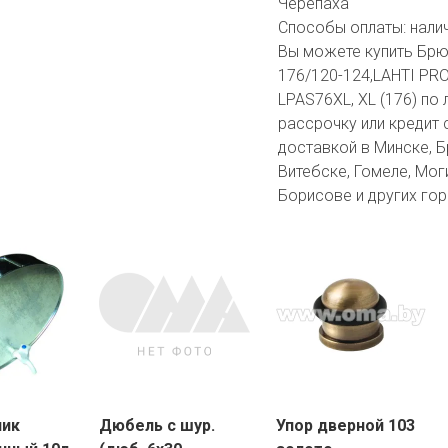
Черепаха
Способы оплаты:
нали
Вы можете купить Брюк
176/120-124,LAHTI PRO
LPAS76XL, XL (176) по 
рассрочку или кредит 
доставкой в Минске, Бр
Витебске, Гомеле, Мог
Борисове и других гор
ник
Дюбель с шур.
Упор дверной 103